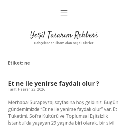
menüyü
Anasayfa
aç
Gizlilik Politikası
Yeşil Tasarım Rehberi
Yasal Uyarı
Bahçelerden ilham alan neşeli fikirler!
Hakkımızda
Etiket:
ne
Et ne ile yenirse faydalı olur ?
Tarih: Haziran 23, 2026
Merhaba! Surapeyzaj sayfasına hoş geldiniz. Bugün
gündemimizde “Et ne ile yenirse faydalı olur” var. Et
Tüketimi, Sofra Kültürü ve Toplumsal Eşitsizlik
İstanbul’da yaşayan 29 yaşında biri olarak, bir sivil