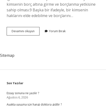
kimsenin borç altına girme ve borçlanma yetkisine
sahip olması.9 Başka bir ifadeyle, bir kimsenin
haklarını elde edebilme ve borçlarını…
Müktesep
Devamını okuyun
Yorum Bırak
Arıza
Ne
Demek
Sitemap
Sidebar
Son Yazılar
Essay sonuna ne yazılır ?
Ağustos 6, 2026
Ayakta uyuşma için hangi doktora gidilir ?