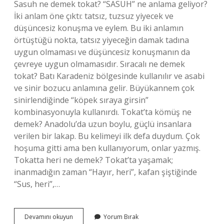
Sasuh ne demek tokat? “SASUH” ne anlama geliyor?
İki anlam öne çıktı: tatsız, tuzsuz yiyecek ve
düşüncesiz konuşma ve eylem. Bu iki anlamın
örtüştüğü nokta, tatsız yiyeceğin damak tadına
uygun olmaması ve düşüncesiz konuşmanın da
çevreye uygun olmamasıdır. Sıracalı ne demek
tokat? Batı Karadeniz bölgesinde kullanılır ve asabi
ve sinir bozucu anlamına gelir. Büyükannem çok
sinirlendiğinde “köpek sıraya girsin”
kombinasyonuyla kullanırdı. Tokat’ta kömüş ne
demek? Anadolu’da uzun boylu, güçlü insanlara
verilen bir lakap. Bu kelimeyi ilk defa duydum. Çok
hoşuma gitti ama ben kullanıyorum, onlar yazmış.
Tokatta heri ne demek? Tokat’ta yaşamak;
inanmadığın zaman “Hayır, heri”, kafan şiştiğinde
“Sus, heri”,…
Badal
Devamını okuyun
Yorum Bırak