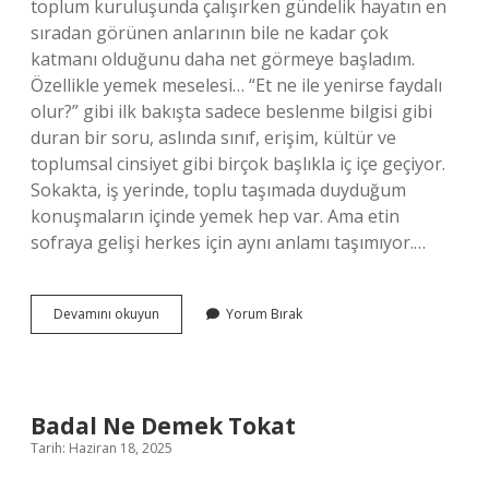
toplum kuruluşunda çalışırken gündelik hayatın en
sıradan görünen anlarının bile ne kadar çok
katmanı olduğunu daha net görmeye başladım.
Özellikle yemek meselesi… “Et ne ile yenirse faydalı
olur?” gibi ilk bakışta sadece beslenme bilgisi gibi
duran bir soru, aslında sınıf, erişim, kültür ve
toplumsal cinsiyet gibi birçok başlıkla iç içe geçiyor.
Sokakta, iş yerinde, toplu taşımada duyduğum
konuşmaların içinde yemek hep var. Ama etin
sofraya gelişi herkes için aynı anlamı taşımıyor.…
Et
Devamını okuyun
Yorum Bırak
ne
ile
yenirse
faydalı
olur
Badal Ne Demek Tokat
?
Tarih: Haziran 18, 2025