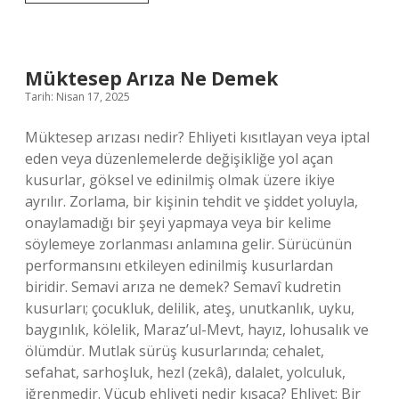
Ne
Demek
Tokat
Müktesep Arıza Ne Demek
Tarih: Nisan 17, 2025
Müktesep arızası nedir? Ehliyeti kısıtlayan veya iptal
eden veya düzenlemelerde değişikliğe yol açan
kusurlar, göksel ve edinilmiş olmak üzere ikiye
ayrılır. Zorlama, bir kişinin tehdit ve şiddet yoluyla,
onaylamadığı bir şeyi yapmaya veya bir kelime
söylemeye zorlanması anlamına gelir. Sürücünün
performansını etkileyen edinilmiş kusurlardan
biridir. Semavi arıza ne demek? Semavî kudretin
kusurları; çocukluk, delilik, ateş, unutkanlık, uyku,
baygınlık, kölelik, Maraz’ul-Mevt, hayız, lohusalık ve
ölümdür. Mutlak sürüş kusurlarında; cehalet,
sefahat, sarhoşluk, hezl (zekâ), dalalet, yolculuk,
iğrenmedir. Vücub ehliyeti nedir kısaca? Ehliyet: Bir