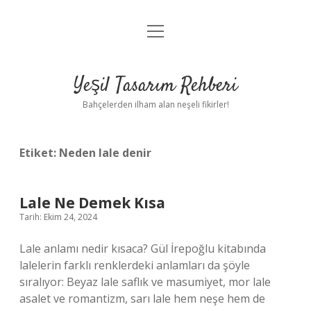
menüyü
Anasayfa
aç
Gizlilik Politikası
Yeşil Tasarım Rehberi
Yasal Uyarı
Bahçelerden ilham alan neşeli fikirler!
Hakkımızda
Etiket:
Neden lale denir
Lale Ne Demek Kısa
Tarih: Ekim 24, 2024
Lale anlamı nedir kısaca? Gül İrepoğlu kitabında
lalelerin farklı renklerdeki anlamları da şöyle
sıralıyor: Beyaz lale saflık ve masumiyet, mor lale
asalet ve romantizm, sarı lale hem neşe hem de