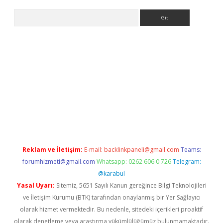
Arama
iriş
Reklam ve İletişim:
E-mail:
backlinkpaneli@gmail.com
Teams:
forumhizmeti@gmail.com
Whatsapp: 0262 606 0 726
Telegram:
@karabul
Yasal Uyarı:
Sitemiz, 5651 Sayılı Kanun gereğince Bilgi Teknolojileri
ve İletişim Kurumu (BTK) tarafından onaylanmış bir Yer Sağlayıcı
olarak hizmet vermektedir. Bu nedenle, sitedeki içerikleri proaktif
olarak denetleme veya araştırma yükümlülüğümüz bulunmamaktadır.