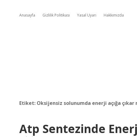
Anasayfa
Gizlilik Politikası
Yasal Uyarı
Hakkımızda
Etiket:
Oksijensiz solunumda enerji açığa çıkar 
Atp Sentezinde Enerj