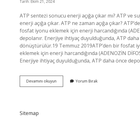
Tarih: Ekim 21, 2024
ATP sentezi sonucu enerji açığa çıkar mı? ATP ve s
enerji açığa çıkar. ATP ne zaman açığa çıkar? ATP’den
fosfat iyonu eklemek için enerji harcandığında (A
depolanır. Enerjiye ihtiyaç duyulduğunda, ATP daha
dönüştürülür.19 Temmuz 2019ATP’den bir fosfat iyonu
eklemek için enerji harcandığında (ADENOZİN DİFOS
Enerjiye ihtiyaç duyulduğunda, ATP daha önce depo
Atp
Devamını okuyun
Yorum Bırak
Sentezinde
Enerji
Açığa
Çıkar
Mı
Sitemap