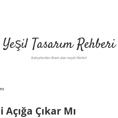
Yeşil Tasarım Rehberi
Bahçelerden ilham alan neşeli fikirler!
mı
i Açığa Çıkar Mı