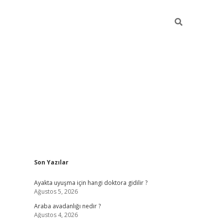
Sidebar
Son Yazılar
ilbet giriş
Ayakta uyuşma için hangi doktora gidilir ?
Ağustos 5, 2026
Araba avadanlığı nedir ?
Ağustos 4, 2026