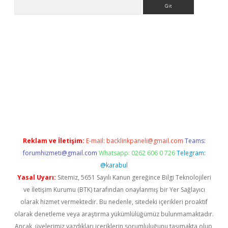
Arama
iriş
Reklam ve İletişim:
E-mail:
backlinkpaneli@gmail.com
Teams:
forumhizmeti@gmail.com
Whatsapp: 0262 606 0 726
Telegram:
@karabul
Yasal Uyarı:
Sitemiz, 5651 Sayılı Kanun gereğince Bilgi Teknolojileri
ve İletişim Kurumu (BTK) tarafından onaylanmış bir Yer Sağlayıcı
olarak hizmet vermektedir. Bu nedenle, sitedeki içerikleri proaktif
olarak denetleme veya araştırma yükümlülüğümüz bulunmamaktadır.
Ancak, üyelerimiz yazdıkları içeriklerin sorumluluğunu taşımakta olup,