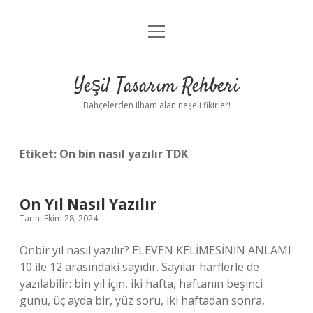
menüyü
Anasayfa
aç
Gizlilik Politikası
Yeşil Tasarım Rehberi
Yasal Uyarı
Bahçelerden ilham alan neşeli fikirler!
Hakkımızda
Etiket:
On bin nasıl yazılır TDK
On Yıl Nasıl Yazılır
Tarih: Ekim 28, 2024
Onbir yıl nasıl yazılır? ELEVEN KELİMESİNİN ANLAMI
10 ile 12 arasındaki sayıdır. Sayılar harflerle de
yazılabilir: bin yıl için, iki hafta, haftanın beşinci
günü, üç ayda bir, yüz soru, iki haftadan sonra,