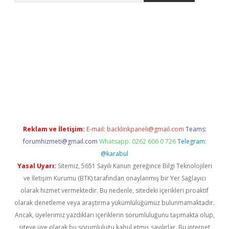
iriş
Reklam ve İletişim:
E-mail:
backlinkpaneli@gmail.com
Teams:
forumhizmeti@gmail.com
Whatsapp: 0262 606 0 726
Telegram:
@karabul
Yasal Uyarı:
Sitemiz, 5651 Sayılı Kanun gereğince Bilgi Teknolojileri
ve İletişim Kurumu (BTK) tarafından onaylanmış bir Yer Sağlayıcı
olarak hizmet vermektedir. Bu nedenle, sitedeki içerikleri proaktif
olarak denetleme veya araştırma yükümlülüğümüz bulunmamaktadır.
Ancak, üyelerimiz yazdıkları içeriklerin sorumluluğunu taşımakta olup,
siteye üye olarak bu sorumluluğu kabul etmiş sayılırlar. Bu internet