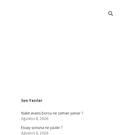
Sidebar
Son Yazılar
ilbet giriş
Nakit avans borcu ne zaman yansır ?
Ağustos 8, 2026
Essay sonuna ne yazılır ?
Ağustos 6, 2026