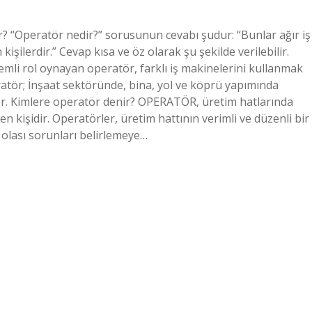
 “Operatör nedir?” sorusunun cevabı şudur: “Bunlar ağır iş
işilerdir.” Cevap kısa ve öz olarak şu şekilde verilebilir.
nemli rol oynayan operatör, farklı iş makinelerini kullanmak
atör; İnşaat sektöründe, bina, yol ve köprü yapımında
 eder. Kimlere operatör denir? OPERATÖR, üretim hatlarında
 kişidir. Operatörler, üretim hattının verimli ve düzenli bir
a olası sorunları belirlemeye…