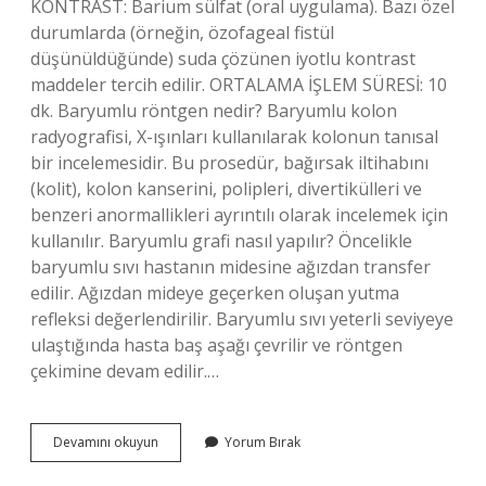
KONTRAST: Barium sülfat (oral uygulama). Bazı özel
durumlarda (örneğin, özofageal fistül
düşünüldüğünde) suda çözünen iyotlu kontrast
maddeler tercih edilir. ORTALAMA İŞLEM SÜRESİ: 10
dk. Baryumlu röntgen nedir? Baryumlu kolon
radyografisi, X-ışınları kullanılarak kolonun tanısal
bir incelemesidir. Bu prosedür, bağırsak iltihabını
(kolit), kolon kanserini, polipleri, divertikülleri ve
benzeri anormallikleri ayrıntılı olarak incelemek için
kullanılır. Baryumlu grafi nasıl yapılır? Öncelikle
baryumlu sıvı hastanın midesine ağızdan transfer
edilir. Ağızdan mideye geçerken oluşan yutma
refleksi değerlendirilir. Baryumlu sıvı yeterli seviyeye
ulaştığında hasta baş aşağı çevrilir ve röntgen
çekimine devam edilir.…
Baryumlu
Devamını okuyun
Yorum Bırak
Özofagus
Grafisi