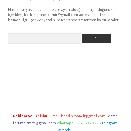
Hukuka ve yasal düzenlemelere aykırı olduğunu düşündüğünüz
içerikleri,
backlinkpanelicomtr@gmail.com
adresine bildirmeniz
halinde, ilgili içerikler yasal süre içerisinde sitemizden kaldırılacaktır.
Arama
iriş
Reklam ve İletişim:
E-mail:
backlinkpaneli@gmail.com
Teams:
forumhizmeti@gmail.com
Whatsapp: 0262 606 0 726
Telegram:
@karabul