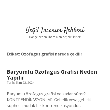
menüyü
Anasayfa
aç
Gizlilik Politikası
Yeşil Tasarım Rehberi
Yasal Uyarı
Bahçelerden ilham alan neşeli fikirler!
Hakkımızda
Etiket:
Özofagus grafisi nerede çekilir
Baryumlu Özofagus Grafisi Neden
Yapılır
Tarih: Ekim 22, 2024
Baryumlu özofagus grafisi ne kadar sürer?
KONTRENDİKASYONLAR: Gebelik veya gebelik
şüphesi mutlak bir kontrendikasyondur.