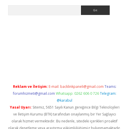
Arama
iriş
Reklam ve İletişim:
E-mail:
backlinkpaneli@gmail.com
Teams:
forumhizmeti@gmail.com
Whatsapp: 0262 606 0 726
Telegram:
@karabul
Yasal Uyarı:
Sitemiz, 5651 Sayılı Kanun gereğince Bilgi Teknolojileri
ve İletişim Kurumu (BTK) tarafından onaylanmış bir Yer Sağlayıcı
olarak hizmet vermektedir. Bu nedenle, sitedeki içerikleri proaktif
olarak denetleme veya araştırma yükümlülüğümüz bulunmamaktadır.