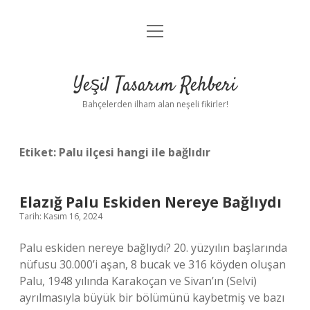
menüyü
Anasayfa
aç
Gizlilik Politikası
Yeşil Tasarım Rehberi
Yasal Uyarı
Bahçelerden ilham alan neşeli fikirler!
Hakkımızda
Etiket:
Palu ilçesi hangi ile bağlıdır
Elazığ Palu Eskiden Nereye Bağlıydı
Tarih: Kasım 16, 2024
Palu eskiden nereye bağlıydı? 20. yüzyılın başlarında
nüfusu 30.000’i aşan, 8 bucak ve 316 köyden oluşan
Palu, 1948 yılında Karakoçan ve Sivan’ın (Selvi)
ayrılmasıyla büyük bir bölümünü kaybetmiş ve bazı