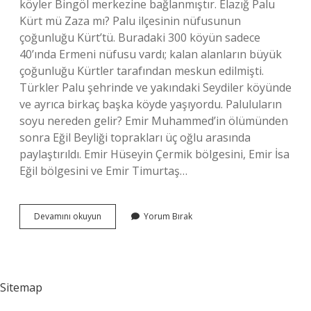
köyler Bingöl merkezine bağlanmıştır. Elazığ Palu
Kürt mü Zaza mı? Palu ilçesinin nüfusunun
çoğunluğu Kürt’tü. Buradaki 300 köyün sadece
40’ında Ermeni nüfusu vardı; kalan alanların büyük
çoğunluğu Kürtler tarafından meskun edilmişti.
Türkler Palu şehrinde ve yakındaki Seydiler köyünde
ve ayrıca birkaç başka köyde yaşıyordu. Paluluların
soyu nereden gelir? Emir Muhammed’in ölümünden
sonra Eğil Beyliği toprakları üç oğlu arasında
paylaştırıldı. Emir Hüseyin Çermik bölgesini, Emir İsa
Eğil bölgesini ve Emir Timurtaş…
Elazığ
Devamını okuyun
Yorum Bırak
Palu
Eskiden
Nereye
Bağlıydı
Sitemap