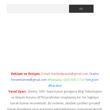
Arama
iriş
Reklam ve İletişim:
E-mail:
backlinkpaneli@gmail.com
Teams:
forumhizmeti@gmail.com
Whatsapp: 0262 606 0 726
Telegram:
@karabul
Yasal Uyarı:
Sitemiz, 5651 Sayılı Kanun gereğince Bilgi Teknolojileri
ve İletişim Kurumu (BTK) tarafından onaylanmış bir Yer Sağlayıcı
olarak hizmet vermektedir. Bu nedenle, sitedeki içerikleri proaktif
olarak denetleme veya araştırma yükümlülüğümüz bulunmamaktadır.