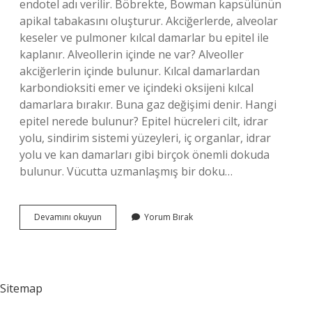
endotel adı verilir. Böbrekte, Bowman kapsülünün
apikal tabakasını oluşturur. Akciğerlerde, alveolar
keseler ve pulmoner kılcal damarlar bu epitel ile
kaplanır. Alveollerin içinde ne var? Alveoller
akciğerlerin içinde bulunur. Kılcal damarlardan
karbondioksiti emer ve içindeki oksijeni kılcal
damarlara bırakır. Buna gaz değişimi denir. Hangi
epitel nerede bulunur? Epitel hücreleri cilt, idrar
yolu, sindirim sistemi yüzeyleri, iç organlar, idrar
yolu ve kan damarları gibi birçok önemli dokuda
bulunur. Vücutta uzmanlaşmış bir doku…
Alveolde
Devamını okuyun
Yorum Bırak
Hangi
Epitel
Var
Sitemap