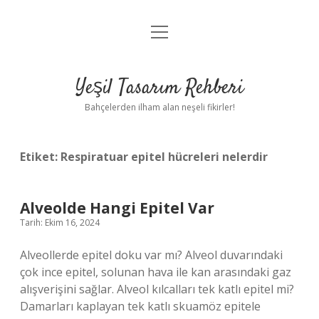
menüyü
Anasayfa
aç
Gizlilik Politikası
Yeşil Tasarım Rehberi
Yasal Uyarı
Bahçelerden ilham alan neşeli fikirler!
Hakkımızda
Etiket:
Respiratuar epitel hücreleri nelerdir
Alveolde Hangi Epitel Var
Tarih: Ekim 16, 2024
Alveollerde epitel doku var mı? Alveol duvarındaki
çok ince epitel, solunan hava ile kan arasındaki gaz
alışverişini sağlar. Alveol kılcalları tek katlı epitel mi?
Damarları kaplayan tek katlı skuamöz epitele