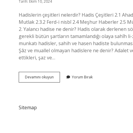
Tarih: Ekim 10, 2024
Hadislerin çeşitleri nelerdir? Hadis Çeşitleri 2.1 A
Mutlak 2.3.2 Ferd-i nisbî 2.4 Meşhur Haberler 2.5 M
2. Yalancı hadise ne denir? Hadis olarak derlenen söz
gerekli bütün şartların tamamlandığı olaya sahîh li-z
munkatı hadisler, sahih ve hasen hadiste bulunması 
Şâz ve muallel olmayan hadislere ne denir? Adalet ve 
ettikleri, şaz ve…
Muhalifi
Devamını okuyun
Yorum Bırak
Olmayan
Hadise
Ne
Denir
Sitemap