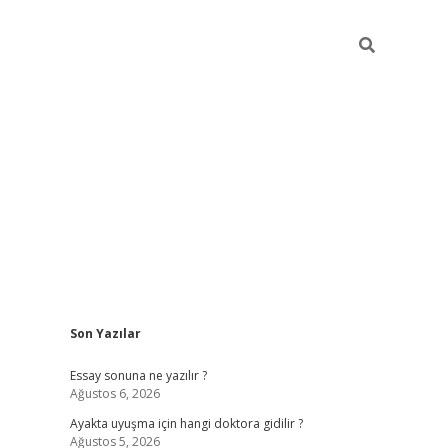
Sidebar
Son Yazılar
ilbet giriş
Essay sonuna ne yazılır ?
Ağustos 6, 2026
Ayakta uyuşma için hangi doktora gidilir ?
Ağustos 5, 2026