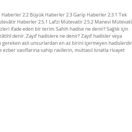
had Haberler 2.2 Büyük Haberler 2.3 Garip Haberler 2.3.1 Tek
ütevâtir Haberler 2.5.1 Lafzi Mütevatir 2.5.2 Manevi Mütevati
leri ifade eden bir terim. Sahih hadise ne denir? Sağlık için
âtihî denir. Zayıf hadislere ne denir? Zayıf hadisler veya
gereken asli unsurlardan en az birini içermeyen hadislerdir
ezber vasıflarına sahip ravilerin, muttasıl isnatla rivayet