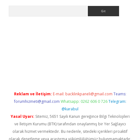
Arama
t giriş
Reklam ve İletişim:
E-mail:
backlinkpaneli@gmail.com
Teams:
forumhizmeti@gmail.com
Whatsapp: 0262 606 0 726
Telegram:
@karabul
Yasal Uyarı:
Sitemiz, 5651 Sayılı Kanun gereğince Bilgi Teknolojileri
ve İletişim Kurumu (BTK) tarafından onaylanmış bir Yer Sağlayıcı
olarak hizmet vermektedir. Bu nedenle, sitedeki içerikleri proaktif
olarak denetleme veya araştırma yükümlülüğümüz bulunmamaktadır.