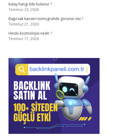
Kalay hangi ilde bulunur ?
Temmuz 23, 2026
Bağırsak kanseri tomografide görünür mü ?
Temmuz 21, 2026
Hindu kozmolojisi nedir ?
Temmuz 17, 2026