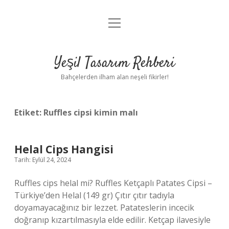
menüyü
Anasayfa
aç
Gizlilik Politikası
Yeşil Tasarım Rehberi
Yasal Uyarı
Bahçelerden ilham alan neşeli fikirler!
Hakkımızda
Etiket:
Ruffles cipsi kimin malı
Helal Cips Hangisi
Tarih: Eylül 24, 2024
Ruffles cips helal mi? Ruffles Ketçaplı Patates Cipsi –
Türkiye’den Helal (149 gr) Çıtır çıtır tadıyla
doyamayacağınız bir lezzet. Patateslerin incecik
doğranıp kızartılmasıyla elde edilir. Ketçap ilavesiyle