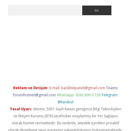
Arama
iriş
Reklam ve İletişim:
E-mail:
backlinkpaneli@gmail.com
Teams:
forumhizmeti@gmail.com
Whatsapp: 0262 606 0 726
Telegram:
@karabul
Yasal Uyarı:
Sitemiz, 5651 Sayılı Kanun gereğince Bilgi Teknolojileri
ve İletişim Kurumu (BTK) tarafından onaylanmış bir Yer Sağlayıcı
olarak hizmet vermektedir. Bu nedenle, sitedeki içerikleri proaktif
olarak denetleme veya araştırma yükümlülüğümüz bulunmamaktadır.