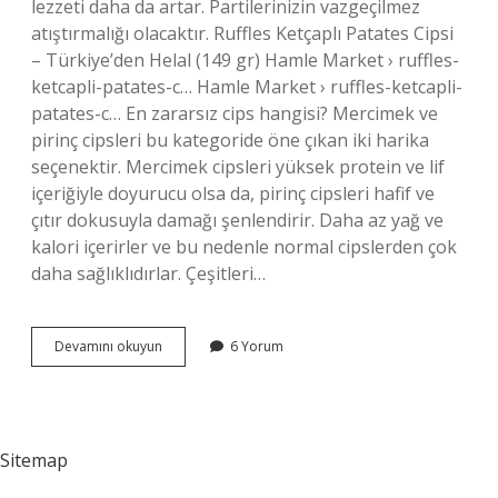
lezzeti daha da artar. Partilerinizin vazgeçilmez
atıştırmalığı olacaktır. Ruffles Ketçaplı Patates Cipsi
– Türkiye’den Helal (149 gr) Hamle Market › ruffles-
ketcapli-patates-c… Hamle Market › ruffles-ketcapli-
patates-c… En zararsız cips hangisi? Mercimek ve
pirinç cipsleri bu kategoride öne çıkan iki harika
seçenektir. Mercimek cipsleri yüksek protein ve lif
içeriğiyle doyurucu olsa da, pirinç cipsleri hafif ve
çıtır dokusuyla damağı şenlendirir. Daha az yağ ve
kalori içerirler ve bu nedenle normal cipslerden çok
daha sağlıklıdırlar. Çeşitleri…
Helal
Devamını okuyun
6 Yorum
Cips
Hangisi
Sitemap