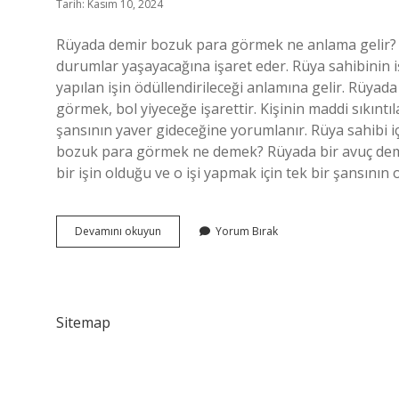
Tarih: Kasım 10, 2024
Rüyada demir bozuk para görmek ne anlama gelir? 
durumlar yaşayacağına işaret eder. Rüya sahibinin iş
yapılan işin ödüllendirileceği anlamına gelir. Rü
görmek, bol yiyeceğe işarettir. Kişinin maddi sıkınt
şansının yaver gideceğine yorumlanır. Rüya sahibi içi
bozuk para görmek ne demek? Rüyada bir avuç demi
bir işin olduğu ve o işi yapmak için tek bir şansının 
Rüyada
Devamını okuyun
Yorum Bırak
Demir
Bozuk
Para
Görmek
Ne
Sitemap