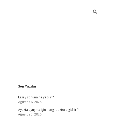
Sidebar
Son Yazılar
ilbet giriş
Essay sonuna ne yazılır ?
Ağustos 6, 2026
Ayakta uyuşma için hangi doktora gidilir ?
Ağustos 5, 2026