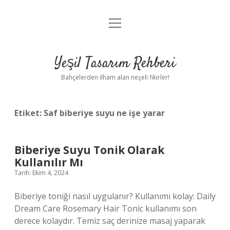
menüyü
Anasayfa
aç
Gizlilik Politikası
Yeşil Tasarım Rehberi
Yasal Uyarı
Bahçelerden ilham alan neşeli fikirler!
Hakkımızda
Etiket:
Saf biberiye suyu ne işe yarar
Biberiye Suyu Tonik Olarak
Kullanılır Mı
Tarih: Ekim 4, 2024
Biberiye toniği nasıl uygulanır? Kullanımı kolay: Daily
Dream Care Rosemary Hair Tonic kullanımı son
derece kolaydır. Temiz saç derinize masaj yaparak