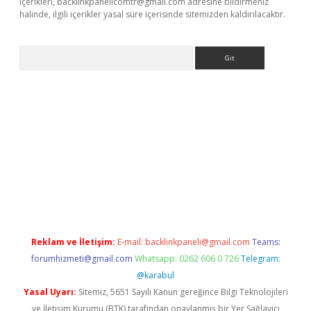
içerikleri,
backlinkpanelicomtr@gmail.com
adresine bildirmeniz
halinde, ilgili içerikler yasal süre içerisinde sitemizden kaldırılacaktır.
Arama
iriş
Reklam ve İletişim:
E-mail:
backlinkpaneli@gmail.com
Teams:
forumhizmeti@gmail.com
Whatsapp: 0262 606 0 726
Telegram:
@karabul
Yasal Uyarı:
Sitemiz, 5651 Sayılı Kanun gereğince Bilgi Teknolojileri
ve İletişim Kurumu (BTK) tarafından onaylanmış bir Yer Sağlayıcı