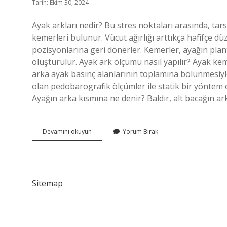
Tarih: Ekim 30, 2024
Ayak arkları nedir? Bu stres noktaları arasında, ta
kemerleri bulunur. Vücut ağırlığı arttıkça hafifçe düz
pozisyonlarına geri dönerler. Kemerler, ayağın plan
oluşturulur. Ayak ark ölçümü nasıl yapılır? Ayak kem
arka ayak basınç alanlarının toplamına bölünmesiyle
olan pedobarografik ölçümler ile statik bir yöntem 
Ayağın arka kısmına ne denir? Baldır, alt bacağın ark
Ayağın
Devamını okuyun
Yorum Bırak
Kaç
Arkı
Var
Sitemap