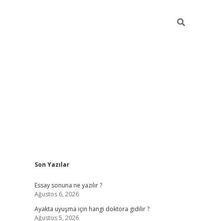
Sidebar
Son Yazılar
ilbet giriş
Essay sonuna ne yazılır ?
Ağustos 6, 2026
Ayakta uyuşma için hangi doktora gidilir ?
Ağustos 5, 2026