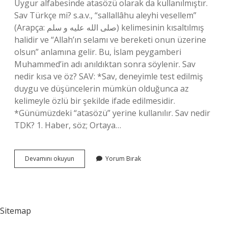
Uygur alfabesinde atasözü olarak da kullanılmıştır.
Sav Türkçe mi? s.a.v., “sallallâhu aleyhi vesellem”
(Arapça: صلى الله عليه و سلم) kelimesinin kısaltılmış
halidir ve “Allah’ın selamı ve bereketi onun üzerine
olsun” anlamına gelir. Bu, İslam peygamberi
Muhammed’in adı anıldıktan sonra söylenir. Sav
nedir kısa ve öz? SAV: *Sav, deneyimle test edilmiş
duygu ve düşüncelerin mümkün olduğunca az
kelimeyle özlü bir şekilde ifade edilmesidir.
*Günümüzdeki “atasözü” yerine kullanılır. Sav nedir
TDK? 1. Haber, söz; Ortaya…
Sav
Devamını okuyun
Yorum Bırak
Türkçesi
Nedir
Sitemap