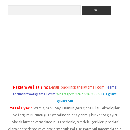
Arama
iriş
Reklam ve İletişim:
E-mail:
backlinkpaneli@gmail.com
Teams:
forumhizmeti@gmail.com
Whatsapp: 0262 606 0 726
Telegram:
@karabul
Yasal Uyarı:
Sitemiz, 5651 Sayılı Kanun gereğince Bilgi Teknolojileri
ve İletişim Kurumu (BTK) tarafından onaylanmış bir Yer Sağlayıcı
olarak hizmet vermektedir. Bu nedenle, sitedeki içerikleri proaktif
olarak denetleme veya araştırma yükümlülüğümüz bulunmamaktadır.