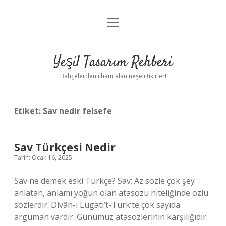
menüyü
Anasayfa
aç
Gizlilik Politikası
Yeşil Tasarım Rehberi
Yasal Uyarı
Bahçelerden ilham alan neşeli fikirler!
Hakkımızda
Etiket:
Sav nedir felsefe
Sav Türkçesi Nedir
Tarih: Ocak 16, 2025
Sav ne demek eski Türkçe? Sav; Az sözle çok şey
anlatan, anlamı yoğun olan atasözü niteliğinde özlü
sözlerdir. Divân-ı Lügati’t-Türk’te çok sayıda
argüman vardır. Günümüz atasözlerinin karşılığıdır.