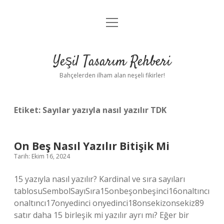
menüyü
Anasayfa
aç
Gizlilik Politikası
Yeşil Tasarım Rehberi
Yasal Uyarı
Bahçelerden ilham alan neşeli fikirler!
Hakkımızda
Etiket:
Sayılar yazıyla nasıl yazılır TDK
On Beş Nasıl Yazılır Bitişik Mi
Tarih: Ekim 16, 2024
15 yazıyla nasıl yazılır? Kardinal ve sıra sayıları
tablosuSembolSayıSıra15onbeşonbeşinci16onaltıncı
onaltıncı17onyedinci onyedinci18onsekizonsekiz89
satır daha 15 birleşik mi yazılır ayrı mı? Eğer bir