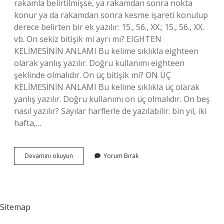
rakamla belirtilmişse, ya rakamdan sonra nokta
konur ya da rakamdan sonra kesme işareti konulup
derece belirten bir ek yazılır: 15., 56., XX.; 15., 56., XX.
vb. On sekiz bitişik mi ayrı mı? EIGHTEN
KELİMESİNİN ANLAMI Bu kelime sıklıkla eighteen
olarak yanlış yazılır. Doğru kullanımı eighteen
şeklinde olmalıdır. On üç bitişik mi? ON ÜÇ
KELİMESİNİN ANLAMI Bu kelime sıklıkla üç olarak
yanlış yazılır. Doğru kullanımı on üç olmalıdır. On beş
nasıl yazılır? Sayılar harflerle de yazılabilir: bin yıl, iki
hafta,…
On
Devamını okuyun
Yorum Bırak
Beş
Nasıl
Yazılır
Bitişik
Mi
Sitemap