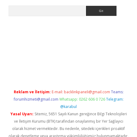
Arama
iriş
Reklam ve İletişim:
E-mail:
backlinkpaneli@gmail.com
Teams:
forumhizmeti@gmail.com
Whatsapp: 0262 606 0 726
Telegram:
@karabul
Yasal Uyarı:
Sitemiz, 5651 Sayılı Kanun gereğince Bilgi Teknolojileri
ve İletişim Kurumu (BTK) tarafından onaylanmış bir Yer Sağlayıcı
olarak hizmet vermektedir. Bu nedenle, sitedeki içerikleri proaktif
olarak denetleme veya araştırma yükümlülüğümüz bulunmamaktadır.