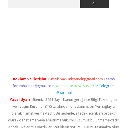
Arama
iriş
Reklam ve İletişim:
E-mail:
backlinkpaneli@gmail.com
Teams:
forumhizmeti@gmail.com
Whatsapp: 0262 606 0 726
Telegram:
@karabul
Yasal Uyarı:
Sitemiz, 5651 Sayılı Kanun gereğince Bilgi Teknolojileri
ve İletişim Kurumu (BTK) tarafından onaylanmış bir Yer Sağlayıcı
olarak hizmet vermektedir. Bu nedenle, sitedeki içerikleri proaktif
olarak denetleme veya araştırma yükümlülüğümüz bulunmamaktadır.
Ancak, üyelerimiz yazdıkları içeriklerin sorumluluğunu taşımakta olup,