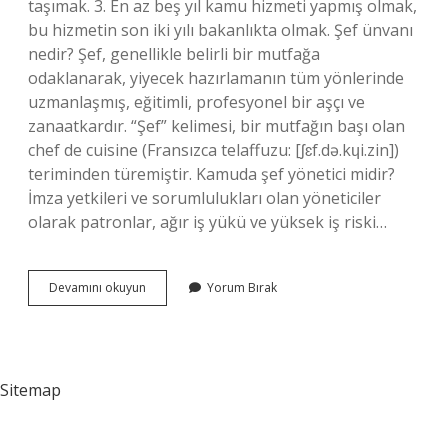
taşımak. 3. En az beş yıl kamu hizmeti yapmış olmak,
bu hizmetin son iki yılı bakanlıkta olmak. Şef ünvanı
nedir? Şef, genellikle belirli bir mutfağa
odaklanarak, yiyecek hazırlamanın tüm yönlerinde
uzmanlaşmış, eğitimli, profesyonel bir aşçı ve
zanaatkardır. “Şef” kelimesi, bir mutfağın başı olan
chef de cuisine (Fransızca telaffuzu: [ʃɛf.də.kɥi.zin])
teriminden türemiştir. Kamuda şef yönetici midir?
İmza yetkileri ve sorumlulukları olan yöneticiler
olarak patronlar, ağır iş yükü ve yüksek iş riski…
Memurlukta
Devamını okuyun
Yorum Bırak
Şef
Nedir
Sitemap