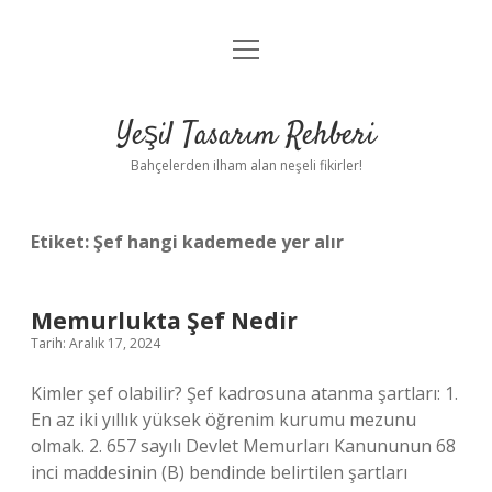
menüyü
Anasayfa
aç
Gizlilik Politikası
Yeşil Tasarım Rehberi
Yasal Uyarı
Bahçelerden ilham alan neşeli fikirler!
Hakkımızda
Etiket:
Şef hangi kademede yer alır
Memurlukta Şef Nedir
Tarih: Aralık 17, 2024
Kimler şef olabilir? Şef kadrosuna atanma şartları: 1.
En az iki yıllık yüksek öğrenim kurumu mezunu
olmak. 2. 657 sayılı Devlet Memurları Kanununun 68
inci maddesinin (B) bendinde belirtilen şartları