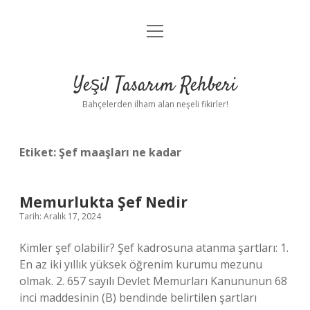
menüyü
Anasayfa
aç
Gizlilik Politikası
Yeşil Tasarım Rehberi
Yasal Uyarı
Bahçelerden ilham alan neşeli fikirler!
Hakkımızda
Etiket:
Şef maaşları ne kadar
Memurlukta Şef Nedir
Tarih: Aralık 17, 2024
Kimler şef olabilir? Şef kadrosuna atanma şartları: 1.
En az iki yıllık yüksek öğrenim kurumu mezunu
olmak. 2. 657 sayılı Devlet Memurları Kanununun 68
inci maddesinin (B) bendinde belirtilen şartları