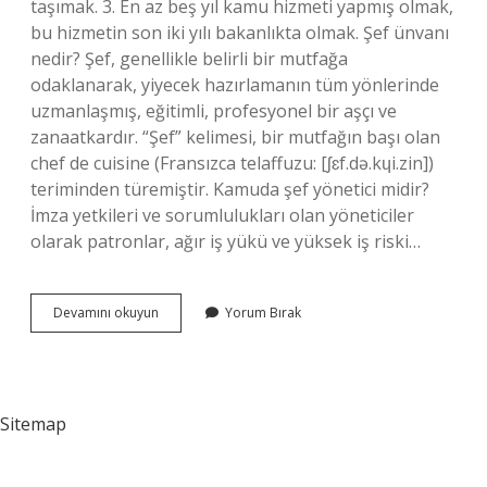
taşımak. 3. En az beş yıl kamu hizmeti yapmış olmak,
bu hizmetin son iki yılı bakanlıkta olmak. Şef ünvanı
nedir? Şef, genellikle belirli bir mutfağa
odaklanarak, yiyecek hazırlamanın tüm yönlerinde
uzmanlaşmış, eğitimli, profesyonel bir aşçı ve
zanaatkardır. “Şef” kelimesi, bir mutfağın başı olan
chef de cuisine (Fransızca telaffuzu: [ʃɛf.də.kɥi.zin])
teriminden türemiştir. Kamuda şef yönetici midir?
İmza yetkileri ve sorumlulukları olan yöneticiler
olarak patronlar, ağır iş yükü ve yüksek iş riski…
Memurlukta
Devamını okuyun
Yorum Bırak
Şef
Nedir
Sitemap