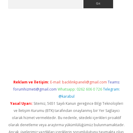
Arama
iriş
Reklam ve İletişim:
E-mail:
backlinkpaneli@gmail.com
Teams:
forumhizmeti@gmail.com
Whatsapp: 0262 606 0 726
Telegram:
@karabul
Yasal Uyarı:
Sitemiz, 5651 Sayılı Kanun gereğince Bilgi Teknolojileri
ve İletişim Kurumu (BTK) tarafından onaylanmış bir Yer Sağlayıcı
olarak hizmet vermektedir. Bu nedenle, sitedeki içerikleri proaktif
olarak denetleme veya araştırma yükümlülüğümüz bulunmamaktadır.
Ancak, üyelerimiz yazdıkları içeriklerin sorumluluğunu taşımakta olup,