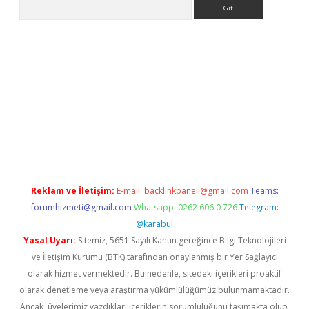
Arama
iriş
Reklam ve İletişim:
E-mail:
backlinkpaneli@gmail.com
Teams:
forumhizmeti@gmail.com
Whatsapp: 0262 606 0 726
Telegram:
@karabul
Yasal Uyarı:
Sitemiz, 5651 Sayılı Kanun gereğince Bilgi Teknolojileri
ve İletişim Kurumu (BTK) tarafından onaylanmış bir Yer Sağlayıcı
olarak hizmet vermektedir. Bu nedenle, sitedeki içerikleri proaktif
olarak denetleme veya araştırma yükümlülüğümüz bulunmamaktadır.
Ancak, üyelerimiz yazdıkları içeriklerin sorumluluğunu taşımakta olup,