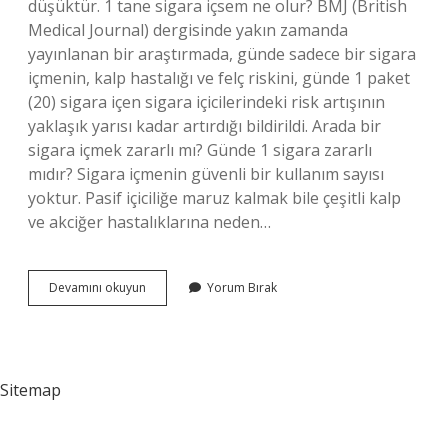
düşüktür. 1 tane sigara içsem ne olur? BMJ (British
Medical Journal) dergisinde yakın zamanda
yayınlanan bir araştırmada, günde sadece bir sigara
içmenin, kalp hastalığı ve felç riskini, günde 1 paket
(20) sigara içen sigara içicilerindeki risk artışının
yaklaşık yarısı kadar artırdığı bildirildi. Arada bir
sigara içmek zararlı mı? Günde 1 sigara zararlı
mıdır? Sigara içmenin güvenli bir kullanım sayısı
yoktur. Pasif içiciliğe maruz kalmak bile çeşitli kalp
ve akciğer hastalıklarına neden…
Çok
Devamını okuyun
Yorum Bırak
Az
Sigara
Içmek
Zararlı
Mı
Sitemap