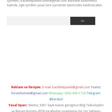
içerikleri,
backlinkpanelicomtr@gmail.com
adresine bildirmeniz
halinde, ilgili içerikler yasal süre içerisinde sitemizden kaldırılacaktır.
Arama
iriş
Reklam ve İletişim:
E-mail:
backlinkpaneli@gmail.com
Teams:
forumhizmeti@gmail.com
Whatsapp: 0262 606 0 726
Telegram:
@karabul
Yasal Uyarı:
Sitemiz, 5651 Sayılı Kanun gereğince Bilgi Teknolojileri
ve İletişim Kurumu (BTK) tarafından onaylanmış bir Yer Sağlayıcı