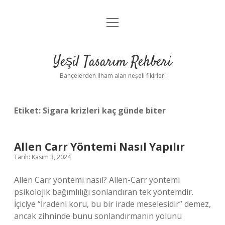
menüyü
Anasayfa
aç
Gizlilik Politikası
Yeşil Tasarım Rehberi
Yasal Uyarı
Bahçelerden ilham alan neşeli fikirler!
Hakkımızda
Etiket:
Sigara krizleri kaç günde biter
Allen Carr Yöntemi Nasıl Yapılır
Tarih: Kasım 3, 2024
Allen Carr yöntemi nasıl? Allen-Carr yöntemi
psikolojik bağımlılığı sonlandıran tek yöntemdir.
İçiciye “İradeni koru, bu bir irade meselesidir” demez,
ancak zihninde bunu sonlandırmanın yolunu