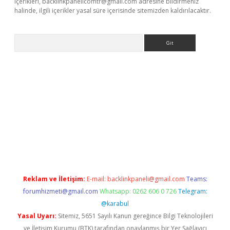
içerikleri,
backlinkpanelicomtr@gmail.com
adresine bildirmeniz
halinde, ilgili içerikler yasal süre içerisinde sitemizden kaldırılacaktır.
Arama
iriş
Reklam ve İletişim:
E-mail:
backlinkpaneli@gmail.com
Teams:
forumhizmeti@gmail.com
Whatsapp: 0262 606 0 726
Telegram:
@karabul
Yasal Uyarı:
Sitemiz, 5651 Sayılı Kanun gereğince Bilgi Teknolojileri
ve İletişim Kurumu (BTK) tarafından onaylanmış bir Yer Sağlayıcı