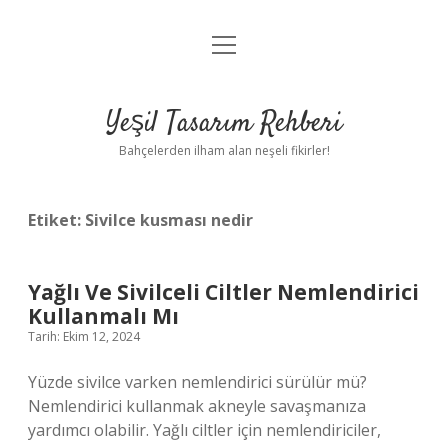
menüyü
Anasayfa
aç
Gizlilik Politikası
Yeşil Tasarım Rehberi
Yasal Uyarı
Bahçelerden ilham alan neşeli fikirler!
Hakkımızda
Etiket:
Sivilce kusması nedir
Yağlı Ve Sivilceli Ciltler Nemlendirici
Kullanmalı Mı
Tarih: Ekim 12, 2024
Yüzde sivilce varken nemlendirici sürülür mü?
Nemlendirici kullanmak akneyle savaşmanıza
yardımcı olabilir. Yağlı ciltler için nemlendiriciler,