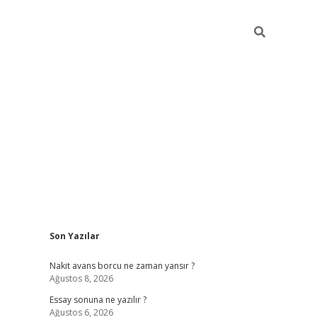
Sidebar
Son Yazılar
ilbet giriş
Nakit avans borcu ne zaman yansır ?
Ağustos 8, 2026
Essay sonuna ne yazılır ?
Ağustos 6, 2026