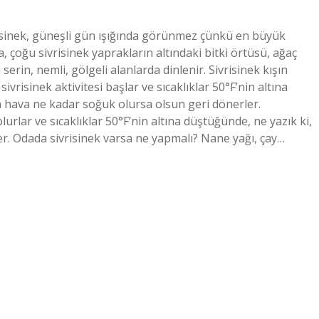
risinek, güneşli gün ışığında görünmez çünkü en büyük
 çoğu sivrisinek yaprakların altındaki bitki örtüsü, ağaç
 serin, nemli, gölgeli alanlarda dinlenir. Sivrisinek kışın
risinek aktivitesi başlar ve sıcaklıklar 50°F’nin altına
 hava ne kadar soğuk olursa olsun geri dönerler.
lar ve sıcaklıklar 50°F’nin altına düştüğünde, ne yazık ki,
r. Odada sivrisinek varsa ne yapmalı? Nane yağı, çay…