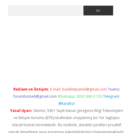
Arama
iriş
Reklam ve İletişim:
E-mail:
backlinkpaneli@gmail.com
Teams:
forumhizmeti@gmail.com
Whatsapp: 0262 606 0 726
Telegram:
@karabul
Yasal Uyarı:
Sitemiz, 5651 Sayılı Kanun gereğince Bilgi Teknolojileri
ve İletişim Kurumu (BTK) tarafından onaylanmış bir Yer Sağlayıcı
olarak hizmet vermektedir. Bu nedenle, sitedeki içerikleri proaktif
olarak denetleme veya araştırma yükümlülüğümüz bulunmamaktadır.