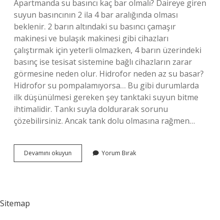
Apartmanda su basıncı kaç bar olmalı? Daireye giren
suyun basıncının 2 ila 4 bar aralığında olması
beklenir. 2 barın altındaki su basıncı çamaşır
makinesi ve bulaşık makinesi gibi cihazları
çalıştırmak için yeterli olmazken, 4 barın üzerindeki
basınç ise tesisat sistemine bağlı cihazların zarar
görmesine neden olur. Hidrofor neden az su basar?
Hidrofor su pompalamıyorsa… Bu gibi durumlarda
ilk düşünülmesi gereken şey tanktaki suyun bitme
ihtimalidir. Tankı suyla doldurarak sorunu
çözebilirsiniz. Ancak tank dolu olmasına rağmen…
Hidrofor
Devamını okuyun
Yorum Bırak
Su
Basıncı
Kaç
Bar
Olmalı
Sitemap