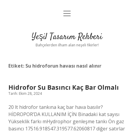
menüyü
Anasayfa
aç
Gizlilik Politikası
Yeşil Tasarım Rehberi
Yasal Uyarı
Bahçelerden ilham alan neşeli fikirler!
Hakkımızda
Etiket:
Su hidroforun havası nasıl alınır
Hidrofor Su Basıncı Kaç Bar Olmalı
Tarih: Ekim 28, 2024
20 lt hidrofor tankına kaç bar hava basılır?
HİDROPOR’DA KULLANIM İÇİN Binadaki kat sayısı
Yükseklik farkı mHydrophor genleşme tankı Ön gaz
basıncı 17516.918547.319577.62060817 diğer satırlar