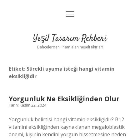
menüyü
Anasayfa
aç
Gizlilik Politikası
Yeşil Tasarım Rehberi
Yasal Uyarı
Bahçelerden ilham alan neşeli fikirler!
Hakkımızda
Etiket:
Sürekli uyuma isteği hangi vitamin
eksikliğidir
Yorgunluk Ne Eksikliğinden Olur
Tarih: Kasım 22, 2024
Yorgunluk belirtisi hangi vitamin eksikliğidir? B12
vitamini eksikliğinden kaynaklanan megaloblastik
anemi, kişinin kendini yorgun hissetmesine neden