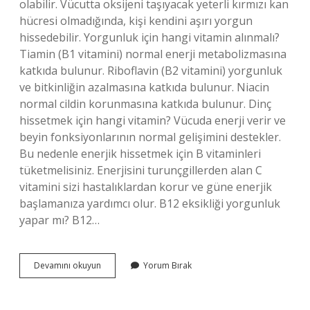
olabilir. Vücutta oksijeni taşıyacak yeterli kırmızı kan
hücresi olmadığında, kişi kendini aşırı yorgun
hissedebilir. Yorgunluk için hangi vitamin alınmalı?
Tiamin (B1 vitamini) normal enerji metabolizmasına
katkıda bulunur. Riboflavin (B2 vitamini) yorgunluk
ve bitkinliğin azalmasına katkıda bulunur. Niacin
normal cildin korunmasına katkıda bulunur. Dinç
hissetmek için hangi vitamin? Vücuda enerji verir ve
beyin fonksiyonlarının normal gelişimini destekler.
Bu nedenle enerjik hissetmek için B vitaminleri
tüketmelisiniz. Enerjisini turunçgillerden alan C
vitamini sizi hastalıklardan korur ve güne enerjik
başlamanıza yardımcı olur. B12 eksikliği yorgunluk
yapar mı? B12…
Yorgunluk
Devamını okuyun
Yorum Bırak
Ne
Eksikliğinden
Olur