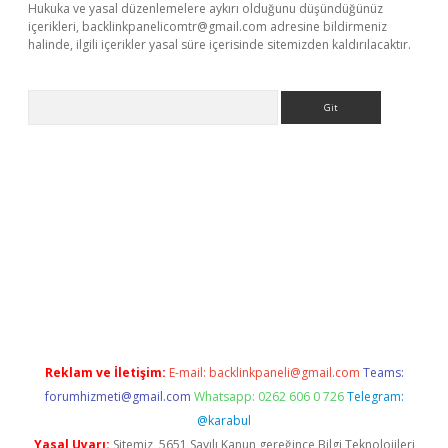
Hukuka ve yasal düzenlemelere aykırı olduğunu düşündüğünüz
içerikleri,
backlinkpanelicomtr@gmail.com
adresine bildirmeniz
halinde, ilgili içerikler yasal süre içerisinde sitemizden kaldırılacaktır.
Arama
iriş
Reklam ve İletişim:
E-mail:
backlinkpaneli@gmail.com
Teams:
forumhizmeti@gmail.com
Whatsapp: 0262 606 0 726
Telegram:
@karabul
Yasal Uyarı:
Sitemiz, 5651 Sayılı Kanun gereğince Bilgi Teknolojileri