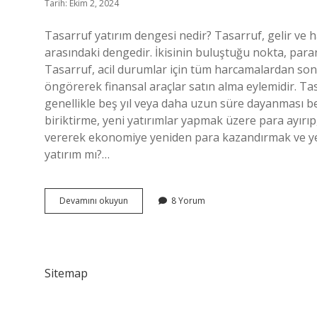
Tarih: Ekim 2, 2024
Tasarruf yatırım dengesi nedir? Tasarruf, gelir ve ha
arasındaki dengedir. İkisinin buluştuğu nokta, para
Tasarruf, acil durumlar için tüm harcamalardan sonra
öngörerek finansal araçlar satın alma eylemidir. Tasa
genellikle beş yıl veya daha uzun süre dayanması be
biriktirme, yeni yatırımlar yapmak üzere para ayırıp
vererek ekonomiye yeniden para kazandırmak ve yen
yatırım mı?…
Tasarruf
Devamını okuyun
8 Yorum
Yatırım
Eşitliği
Nedir
Sitemap