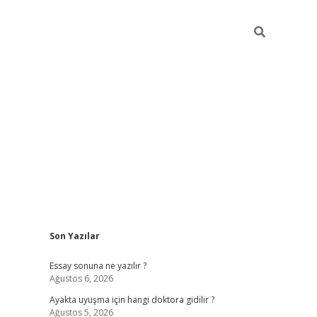
Sidebar
Son Yazılar
ilbet giriş
Essay sonuna ne yazılır ?
Ağustos 6, 2026
Ayakta uyuşma için hangi doktora gidilir ?
Ağustos 5, 2026