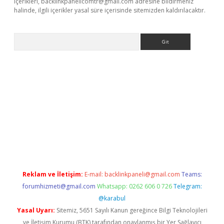
içerikleri,
backlinkpanelicomtr@gmail.com
adresine bildirmeniz
halinde, ilgili içerikler yasal süre içerisinde sitemizden kaldırılacaktır.
Arama
iriş
Reklam ve İletişim:
E-mail:
backlinkpaneli@gmail.com
Teams:
forumhizmeti@gmail.com
Whatsapp: 0262 606 0 726
Telegram:
@karabul
Yasal Uyarı:
Sitemiz, 5651 Sayılı Kanun gereğince Bilgi Teknolojileri
ve İletişim Kurumu (BTK) tarafından onaylanmış bir Yer Sağlayıcı