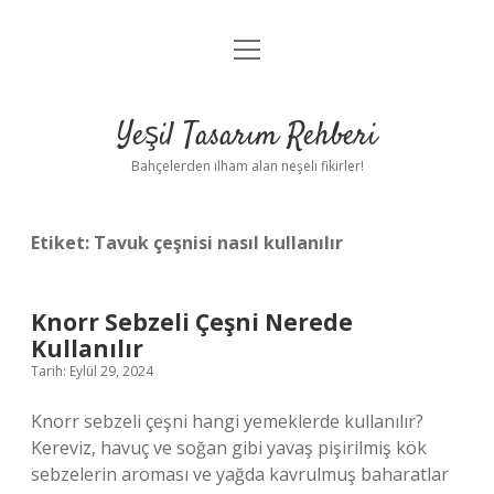
menüyü
Anasayfa
aç
Gizlilik Politikası
Yeşil Tasarım Rehberi
Yasal Uyarı
Bahçelerden ilham alan neşeli fikirler!
Hakkımızda
Etiket:
Tavuk çeşnisi nasıl kullanılır
Knorr Sebzeli Çeşni Nerede
Kullanılır
Tarih: Eylül 29, 2024
Knorr sebzeli çeşni hangi yemeklerde kullanılır?
Kereviz, havuç ve soğan gibi yavaş pişirilmiş kök
sebzelerin aroması ve yağda kavrulmuş baharatlar