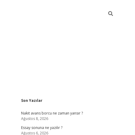
Sidebar
Son Yazılar
ilbet giriş
Nakit avans borcu ne zaman yansır ?
Ağustos 8, 2026
Essay sonuna ne yazılır ?
Ağustos 6, 2026