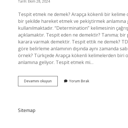
Tarih: Ekim 28, 2024
Tespit etmek ne demek? Arapça kökenli bir kelime o
bir şekilde hareket etmek ve pekiştirmek anlamına 
kullanılmaktadır. “Determination” kelimesinin çağrı
açıklamaktır. Tespit eden ne demektir? Tanıma; bi
karara varmak demektir. Tespit ettik ne demek? TDK
göre belirleme anlamının dışında aynı zamanda sabi
örnek? Türkçede Arapça kökenli kelimelerden biri ol
anlamına geliyor. Tespit etmek mi…
Tespit
Devamını okuyun
Yorum Bırak
Etmek
Ne
Anlama
Gelir
Sitemap