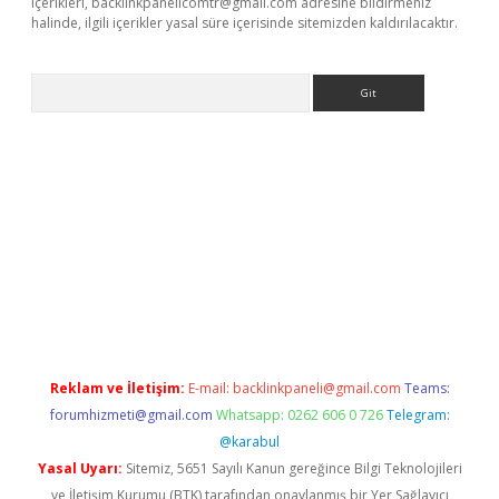
içerikleri,
backlinkpanelicomtr@gmail.com
adresine bildirmeniz
halinde, ilgili içerikler yasal süre içerisinde sitemizden kaldırılacaktır.
Arama
iriş
Reklam ve İletişim:
E-mail:
backlinkpaneli@gmail.com
Teams:
forumhizmeti@gmail.com
Whatsapp: 0262 606 0 726
Telegram:
@karabul
Yasal Uyarı:
Sitemiz, 5651 Sayılı Kanun gereğince Bilgi Teknolojileri
ve İletişim Kurumu (BTK) tarafından onaylanmış bir Yer Sağlayıcı