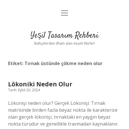
menüyü
Anasayfa
aç
Gizlilik Politikası
Yeşil Tasarım Rehberi
Yasal Uyarı
Bahçelerden ilham alan neşeli fikirler!
Hakkımızda
Etiket:
Tırnak üstünde çökme neden olur
Lökoniki Neden Olur
Tarih: Eylül 20, 2024
Lökonişi neden olur? Gerçek Lökonişi: Tırnak
matrisinde birden fazla beyaz nokta ile karakterize
olan gerçek lökonişi, tırnaktaki en yaygın beyaz
nokta türüdür ve genellikle travmadan kaynaklanır.