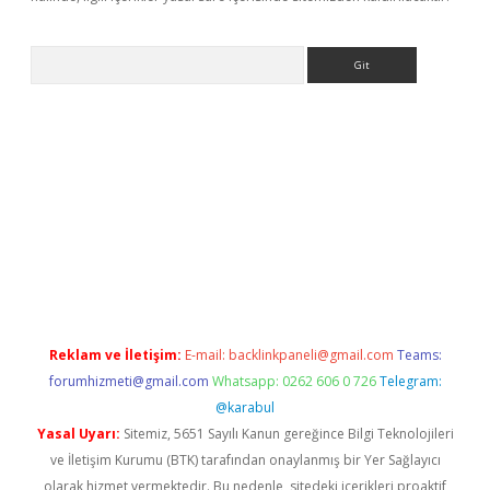
Arama
iriş
Reklam ve İletişim:
E-mail:
backlinkpaneli@gmail.com
Teams:
forumhizmeti@gmail.com
Whatsapp: 0262 606 0 726
Telegram:
@karabul
Yasal Uyarı:
Sitemiz, 5651 Sayılı Kanun gereğince Bilgi Teknolojileri
ve İletişim Kurumu (BTK) tarafından onaylanmış bir Yer Sağlayıcı
olarak hizmet vermektedir. Bu nedenle, sitedeki içerikleri proaktif