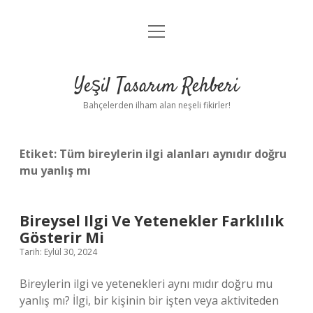
menüyü
Anasayfa
aç
Gizlilik Politikası
Yeşil Tasarım Rehberi
Yasal Uyarı
Bahçelerden ilham alan neşeli fikirler!
Hakkımızda
Etiket:
Tüm bireylerin ilgi alanları aynıdır doğru
mu yanlış mı
Bireysel Ilgi Ve Yetenekler Farklılık
Gösterir Mi
Tarih: Eylül 30, 2024
Bireylerin ilgi ve yetenekleri aynı mıdır doğru mu
yanlış mı? İlgi, bir kişinin bir işten veya aktiviteden