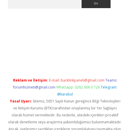
Arama
iriş
Reklam ve İletişim:
E-mail:
backlinkpaneli@gmail.com
Teams:
forumhizmeti@gmail.com
Whatsapp: 0262 606 0 726
Telegram:
@karabul
Yasal Uyarı:
Sitemiz, 5651 Sayılı Kanun gereğince Bilgi Teknolojileri
ve İletişim Kurumu (BTK) tarafından onaylanmış bir Yer Sağlayıcı
olarak hizmet vermektedir. Bu nedenle, sitedeki içerikleri proaktif
olarak denetleme veya araştırma yükümlülüğümüz bulunmamaktadır.
Ancak, üyelerimiz yazdıkları içeriklerin sorumluluğunu taşımakta olup,