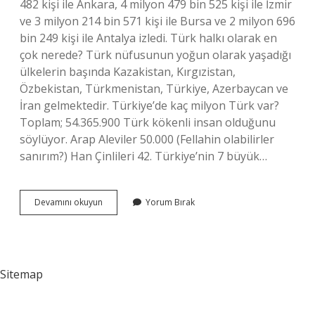
482 kişi ile Ankara, 4 milyon 479 bin 525 kişi ile İzmir
ve 3 milyon 214 bin 571 kişi ile Bursa ve 2 milyon 696
bin 249 kişi ile Antalya izledi. Türk halkı olarak en
çok nerede? Türk nüfusunun yoğun olarak yaşadığı
ülkelerin başında Kazakistan, Kırgızistan,
Özbekistan, Türkmenistan, Türkiye, Azerbaycan ve
İran gelmektedir. Türkiye’de kaç milyon Türk var?
Toplam; 54.365.900 Türk kökenli insan olduğunu
söylüyor. Arap Aleviler 50.000 (Fellahin olabilirler
sanırım?) Han Çinlileri 42. Türkiye’nin 7 büyük…
Türkiyede
Devamını okuyun
Yorum Bırak
En
Çok
Türk
Hangi
Şehirde
Sitemap