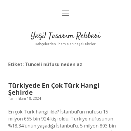
menüyü
Anasayfa
aç
Gizlilik Politikası
Yeşil Tasarım Rehberi
Yasal Uyarı
Bahçelerden ilham alan neşeli fikirler!
Hakkımızda
Etiket:
Tunceli nüfusu neden az
Türkiyede En Çok Türk Hangi
Şehirde
Tarih: Ekim 18, 2024
En çok Türk hangi ilde? İstanbul’un nüfusu 15
milyon 655 bin 924 kişi oldu. Türkiye nüfusunun
%18,34’ünün yaşadığı İstanbul’u, 5 milyon 803 bin