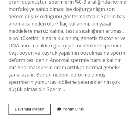
oranı düşmüştür; spermlerin %0-3 aralığında normal
morfolojiye sahip olması ise doğurganlığın son
derece düşük olduğunu göstermektedir. Sperm baş
anomalisi neden olur? İlaç kullanımı, kimyasal
maddelere maruz kalma, testis sıcaklığının artması,
alkol tüketimi, sigara kullanımı, genetik faktörler ve
DNA anormallikleri gibi çeşitli nedenlerle spermin
baş, boyun ve kuyruk yapısının bozulmasına sperm
deformitesi denir. Anormal spermle hamile kalınır
mı? Anormal sperm oranı arttıkça normal gebelik
şansı azalır. Bunun nedeni, deforme olmuş
spermlerin yumurtayı dölleme yeteneklerinin çok
düşük olmasıdır. Sperm…
Baş
Devamını okuyun
Yorum Bırak
Anomalisi
Görüldü
Ne
Demek