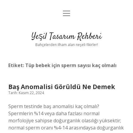
menüyü
Anasayfa
aç
Gizlilik Politikası
Yeşil Tasarım Rehberi
Yasal Uyarı
Bahçelerden ilham alan neşeli fikirler!
Hakkımızda
Etiket:
Tüp bebek için sperm sayısı kaç olmalı
Baş Anomalisi Görüldü Ne Demek
Tarih: Kasım 22, 2024
Sperm testinde baş anomalisi kaç olmalı?
Spermlerin %14 veya daha fazlası normal
morfolojiye sahipse doğurganlık olasılığı yüksektir;
normal sperm oranı %4-14 arasındaysa doğurganlık