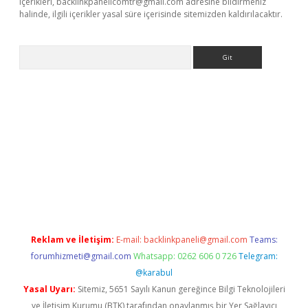
içerikleri,
backlinkpanelicomtr@gmail.com
adresine bildirmeniz
halinde, ilgili içerikler yasal süre içerisinde sitemizden kaldırılacaktır.
Arama
iriş
Reklam ve İletişim:
E-mail:
backlinkpaneli@gmail.com
Teams:
forumhizmeti@gmail.com
Whatsapp: 0262 606 0 726
Telegram:
@karabul
Yasal Uyarı:
Sitemiz, 5651 Sayılı Kanun gereğince Bilgi Teknolojileri
ve İletişim Kurumu (BTK) tarafından onaylanmış bir Yer Sağlayıcı