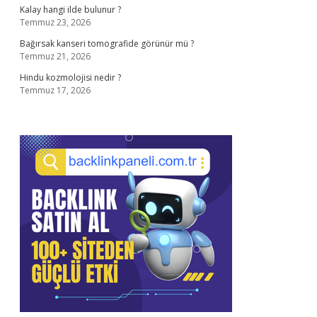
Kalay hangi ilde bulunur ?
Temmuz 23, 2026
Bağırsak kanseri tomografide görünür mü ?
Temmuz 21, 2026
Hindu kozmolojisi nedir ?
Temmuz 17, 2026