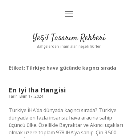
menüyü
Anasayfa
aç
Gizlilik Politikası
Yeşil Tasarım Rehberi
Yasal Uyarı
Bahçelerden ilham alan neşeli fikirler!
Hakkımızda
Etiket:
Türkiye hava gücünde kaçıncı sırada
En Iyi Iha Hangisi
Tarih: Ekim 17, 2024
Türkiye İHA’da dünyada kaçıncı sırada? Türkiye
dünyada en fazla insansız hava aracına sahip
üçüncü ülke. Özellikle Bayraktar ve Akıncı uçakları
olmak üzere toplam 978 İHA’ya sahip. Çin 3.500