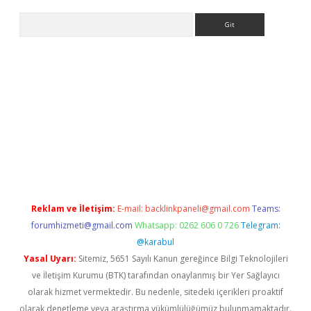
Arama
riş
Reklam ve İletişim:
E-mail:
backlinkpaneli@gmail.com
Teams:
forumhizmeti@gmail.com
Whatsapp: 0262 606 0 726
Telegram:
@karabul
Yasal Uyarı:
Sitemiz, 5651 Sayılı Kanun gereğince Bilgi Teknolojileri
ve İletişim Kurumu (BTK) tarafından onaylanmış bir Yer Sağlayıcı
olarak hizmet vermektedir. Bu nedenle, sitedeki içerikleri proaktif
olarak denetleme veya araştırma yükümlülüğümüz bulunmamaktadır.