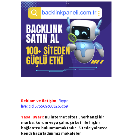
Reklam ve İletişim:
Skype:
live:.cid.575569c608265c69
Yasal Uyarı:
Bu internet sitesi, herhangi bir
marka, kurum veya şahıs şirketi ile hiçbir
bağlantısı bulunmamaktadır. Sitede yalnızca
kendi hazırladığımız makaleler