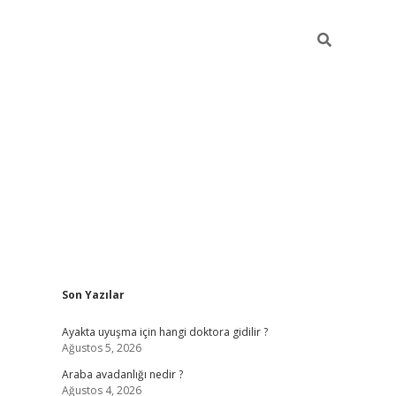
Sidebar
Son Yazılar
ilbet giriş
Ayakta uyuşma için hangi doktora gidilir ?
Ağustos 5, 2026
Araba avadanlığı nedir ?
Ağustos 4, 2026