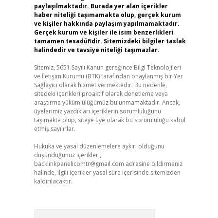
paylaşılmaktadır. Burada yer alan içerikler
haber niteliği taşımamakta olup, gerçek kurum
ve kişiler hakkında paylaşım yapılmamaktadır.
Gerçek kurum ve kişiler ile isim benzerlikleri
tamamen tesadüfidir. Sitemizdeki bilgiler taslak
halindedir ve tavsiye niteliği taşımazlar.
Sitemiz, 5651 Sayılı Kanun gereğince Bilgi Teknolojileri
ve İletişim Kurumu (BTK) tarafından onaylanmış bir Yer
Sağlayıcı olarak hizmet vermektedir. Bu nedenle,
sitedeki içerikleri proaktif olarak denetleme veya
araştırma yükümlülüğümüz bulunmamaktadır. Ancak,
üyelerimiz yazdıkları içeriklerin sorumluluğunu
taşımakta olup, siteye üye olarak bu sorumluluğu kabul
etmiş sayılırlar.
Hukuka ve yasal düzenlemelere aykırı olduğunu
düşündüğünüz içerikleri,
backlinkpanelicomtr@gmail.com
adresine bildirmeniz
halinde, ilgili içerikler yasal süre içerisinde sitemizden
kaldırılacaktır.
Arama