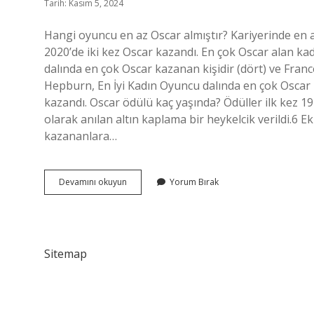
Tarih: Kasım 5, 2024
Hangi oyuncu en az Oscar almıştır? Kariyerinde en
2020’de iki kez Oscar kazandı. En çok Oscar alan k
dalında en çok Oscar kazanan kişidir (dört) ve Fr
Hepburn, En İyi Kadın Oyuncu dalında en çok Oscar
kazandı. Oscar ödülü kaç yaşında? Ödüller ilk kez 19
olarak anılan altın kaplama bir heykelcik verildi.6 E
kazananlara…
En
Devamını okuyun
Yorum Bırak
Genç
Oscar
Kazanan
Kim
Sitemap