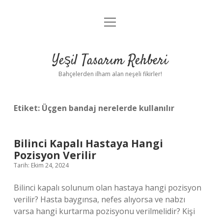
menüyü
Anasayfa
aç
Gizlilik Politikası
Yeşil Tasarım Rehberi
Yasal Uyarı
Bahçelerden ilham alan neşeli fikirler!
Hakkımızda
Etiket:
Üçgen bandaj nerelerde kullanılır
Bilinci Kapalı Hastaya Hangi
Pozisyon Verilir
Tarih: Ekim 24, 2024
Bilinci kapalı solunum olan hastaya hangi pozisyon
verilir? Hasta baygınsa, nefes alıyorsa ve nabzı
varsa hangi kurtarma pozisyonu verilmelidir? Kişi