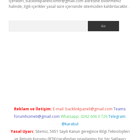
içerikleri,
backlinkpanelicomtr@gmail.com
adresine bildirmeniz
halinde, ilgili içerikler yasal süre içerisinde sitemizden kaldırılacaktır.
Arama
iriş
Reklam ve İletişim:
E-mail:
backlinkpaneli@gmail.com
Teams:
forumhizmeti@gmail.com
Whatsapp: 0262 606 0 726
Telegram:
@karabul
Yasal Uyarı:
Sitemiz, 5651 Sayılı Kanun gereğince Bilgi Teknolojileri
ve İletişim Kurumu (BTK) tarafından onaylanmış bir Yer Sağlayıcı