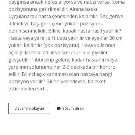
baygınsa ancak nefes alıyorsa ve nabzı varsa, koma
pozisyonuna getirilmelidir. Alnına baskı
uygulanarak hasta çenesinden kaldırılır. Baş geriye
itilmeli ve baş-geri, çene-yukarı pozisyonu
benimsenmelidir. Bilinci kapalı hasta nasıl yatırılır?
Hasta veya yaralı sırt üstü yatırılır ve ayaklar 30 cm
yukarı kaldırılır (şok pozisyonu). Hava yollarının
açıklığı kontrol edilir ve korunur. Sıkı giysiler
gevşetilir. Tıbbi ekip gelene kadar hastanın veya
yaralının solunumu her 2-3 dakikada bir kontrol
edilir. Bilinci açık kanaması olan hastaya hangi
pozisyon verilir? Bilinci yerindeyse, hareket
ettirilmeden sırt…
Bilinci
Devamını okuyun
Yorum Bırak
Kapalı
Hastaya
Hangi
Pozisyon