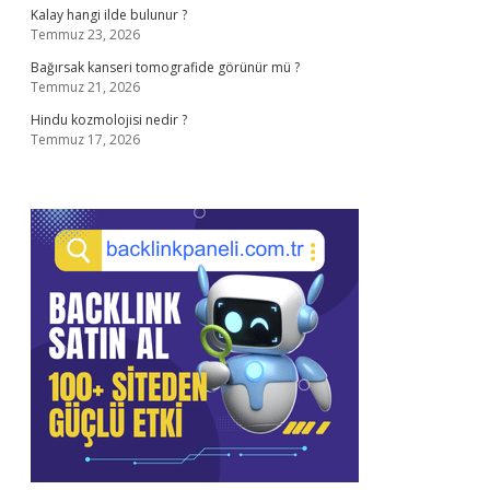
Kalay hangi ilde bulunur ?
Temmuz 23, 2026
Bağırsak kanseri tomografide görünür mü ?
Temmuz 21, 2026
Hindu kozmolojisi nedir ?
Temmuz 17, 2026