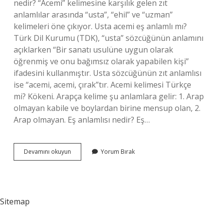
nedir? “Acemi” kelimesine karşılık gelen zıt
anlamlılar arasında “usta”, “ehil” ve “uzman”
kelimeleri öne çıkıyor. Usta acemi eş anlamlı mı?
Türk Dil Kurumu (TDK), “usta” sözcüğünün anlamını
açıklarken “Bir sanatı usulüne uygun olarak
öğrenmiş ve onu bağımsız olarak yapabilen kişi”
ifadesini kullanmıştır. Usta sözcüğünün zıt anlamlısı
ise “acemi, acemi, çırak”tır. Acemi kelimesi Türkçe
mi? Kökeni. Arapça kelime şu anlamlara gelir: 1. Arap
olmayan kabile ve boylardan birine mensup olan, 2.
Arap olmayan. Eş anlamlısı nedir? Eş…
Acemi
Devamını okuyun
Yorum Bırak
Yerine
Ne
Kullanılır
Sitemap