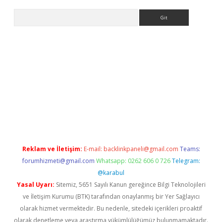
Arama
iriş
Reklam ve İletişim:
E-mail:
backlinkpaneli@gmail.com
Teams:
forumhizmeti@gmail.com
Whatsapp: 0262 606 0 726
Telegram:
@karabul
Yasal Uyarı:
Sitemiz, 5651 Sayılı Kanun gereğince Bilgi Teknolojileri
ve İletişim Kurumu (BTK) tarafından onaylanmış bir Yer Sağlayıcı
olarak hizmet vermektedir. Bu nedenle, sitedeki içerikleri proaktif
olarak denetleme veya araştırma yükümlülüğümüz bulunmamaktadır.