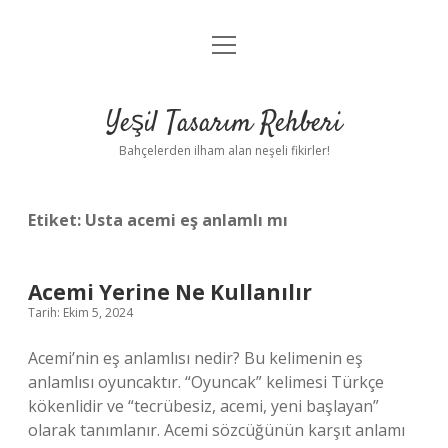
menüyü
Anasayfa
aç
Gizlilik Politikası
Yeşil Tasarım Rehberi
Yasal Uyarı
Bahçelerden ilham alan neşeli fikirler!
Hakkımızda
Etiket:
Usta acemi eş anlamlı mı
Acemi Yerine Ne Kullanılır
Tarih: Ekim 5, 2024
Acemi’nin eş anlamlısı nedir? Bu kelimenin eş
anlamlısı oyuncaktır. “Oyuncak” kelimesi Türkçe
kökenlidir ve “tecrübesiz, acemi, yeni başlayan”
olarak tanımlanır. Acemi sözcüğünün karşıt anlamı