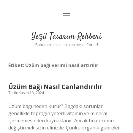
menüyü
Anasayfa
aç
Gizlilik Politikası
Yeşil Tasarım Rehberi
Yasal Uyarı
Bahçelerden ilham alan neşeli fikirler!
Hakkımızda
Etiket:
Üzüm bağı verimi nasıl artırılır
Üzüm Bağı Nasıl Canlandırılır
Tarih: Kasım 13, 2024
Üzüm bağı neden kurur? Bağdaki sorunlar
genellikle toprağın yeterli vitamin ve mineral
içermemesinden kaynaklanır. Ancak bu durumu
değiştirmek sizin elinizde. Çünkü organik gübreler