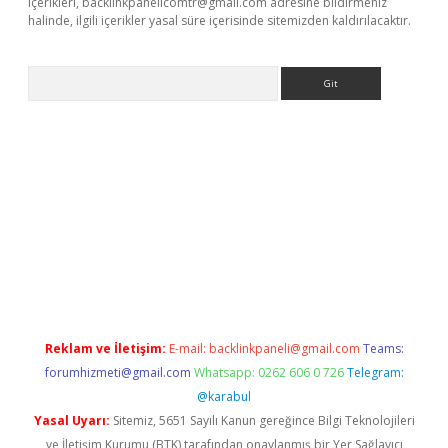
içerikleri,
backlinkpanelicomtr@gmail.com
adresine bildirmeniz
halinde, ilgili içerikler yasal süre içerisinde sitemizden kaldırılacaktır.
Arama
iriş
Reklam ve İletişim:
E-mail:
backlinkpaneli@gmail.com
Teams:
forumhizmeti@gmail.com
Whatsapp: 0262 606 0 726
Telegram:
@karabul
Yasal Uyarı:
Sitemiz, 5651 Sayılı Kanun gereğince Bilgi Teknolojileri
ve İletişim Kurumu (BTK) tarafından onaylanmış bir Yer Sağlayıcı