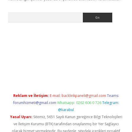
Arama
iriş
Reklam ve İletişim:
E-mail:
backlinkpaneli@gmail.com
Teams:
forumhizmeti@gmail.com
Whatsapp: 0262 606 0 726
Telegram:
@karabul
Yasal Uyarı:
Sitemiz, 5651 Sayılı Kanun gereğince Bilgi Teknolojileri
ve İletişim Kurumu (BTK) tarafından onaylanmış bir Yer Sağlayıcı
olarak hizmet vermektedir. Bu nedenle, sitedeki içerikleri proaktif