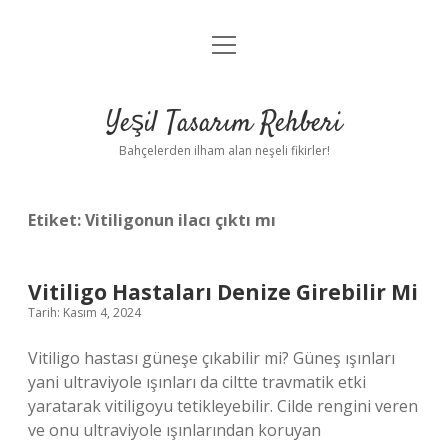
menüyü
Anasayfa
aç
Gizlilik Politikası
Yeşil Tasarım Rehberi
Yasal Uyarı
Bahçelerden ilham alan neşeli fikirler!
Hakkımızda
Etiket:
Vitiligonun ilacı çıktı mı
Vitiligo Hastaları Denize Girebilir Mi
Tarih: Kasım 4, 2024
Vitiligo hastası güneşe çıkabilir mi? Güneş ışınları
yani ultraviyole ışınları da ciltte travmatik etki
yaratarak vitiligoyu tetikleyebilir. Cilde rengini veren
ve onu ultraviyole ışınlarından koruyan