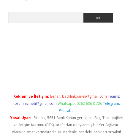
Arama
lbet giriş
Reklam ve İletişim:
E-mail:
backlinkpaneli@gmail.com
Teams:
forumhizmeti@gmail.com
Whatsapp: 0262 606 0 726
Telegram:
@karabul
Yasal Uyarı:
Sitemiz, 5651 Sayılı Kanun gereğince Bilgi Teknolojileri
ve İletişim Kurumu (BTK) tarafından onaylanmış bir Yer Sağlayıcı
olarak hizmet vermektedir. Bu nedenle, sitedeki içerikleri proaktif