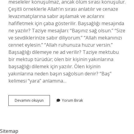
meseleler konuşulmaz, ancak ölüm sırası konuşulur.
Çeşitli örneklerle Allah’ın sırası anlatılır ve cenaze
levazımatçılarına sabır aşılamak ve acılarını
hafifletmek için çaba gösterilir. Başsağlığı mesajında
ne yazılır? Taziye mesajları: “Başınız sağ olsun.” “Size
ve sevdiklerinize sabır diliyorum.” “Allah mekanınızı
cennet eylesin.” “Allah ruhunuza huzur versin.”
Başsağlığı dilemeye ne ad verilir? Taziye mektubu
bir mektup türüdür; ölen bir kişinin yakınlarına
başsağlığı dilemek için yazılır. Ölen kişinin
yakınlarına neden başın sağolsun denir? “Baş”
kelimesi “yara” anlamına…
Başsağlığı
Devamını okuyun
Yorum Bırak
Neden
Dilenir
Sitemap