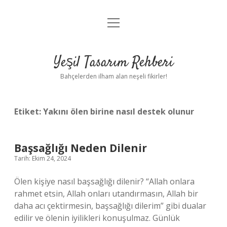
menüyü
Anasayfa
aç
Gizlilik Politikası
Yeşil Tasarım Rehberi
Yasal Uyarı
Bahçelerden ilham alan neşeli fikirler!
Hakkımızda
Etiket:
Yakını ölen birine nasıl destek olunur
Başsağlığı Neden Dilenir
Tarih: Ekim 24, 2024
Ölen kişiye nasıl başsağlığı dilenir? “Allah onlara
rahmet etsin, Allah onları utandırmasın, Allah bir
daha acı çektirmesin, başsağlığı dilerim” gibi dualar
edilir ve ölenin iyilikleri konuşulmaz. Günlük