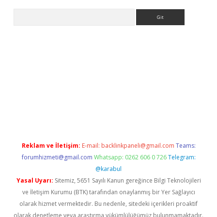
Arama
iriş
Reklam ve İletişim:
E-mail:
backlinkpaneli@gmail.com
Teams:
forumhizmeti@gmail.com
Whatsapp: 0262 606 0 726
Telegram:
@karabul
Yasal Uyarı:
Sitemiz, 5651 Sayılı Kanun gereğince Bilgi Teknolojileri
ve İletişim Kurumu (BTK) tarafından onaylanmış bir Yer Sağlayıcı
olarak hizmet vermektedir. Bu nedenle, sitedeki içerikleri proaktif
olarak denetleme veya araştırma yükümlülüğümüz bulunmamaktadır.