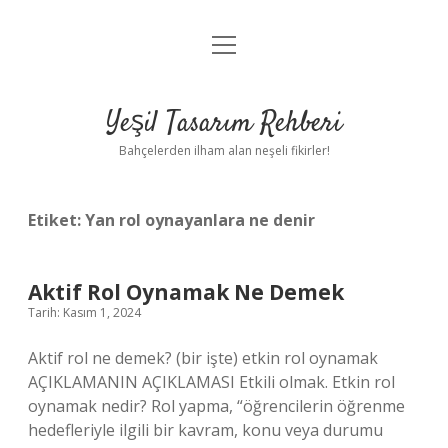
menüyü
Anasayfa
aç
Gizlilik Politikası
Yeşil Tasarım Rehberi
Yasal Uyarı
Bahçelerden ilham alan neşeli fikirler!
Hakkımızda
Etiket:
Yan rol oynayanlara ne denir
Aktif Rol Oynamak Ne Demek
Tarih: Kasım 1, 2024
Aktif rol ne demek? (bir işte) etkin rol oynamak
AÇIKLAMANIN AÇIKLAMASI Etkili olmak. Etkin rol
oynamak nedir? Rol yapma, “öğrencilerin öğrenme
hedefleriyle ilgili bir kavram, konu veya durumu