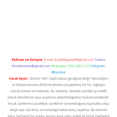
iriş
Reklam ve İletişim:
E-mail:
backlinkpaneli@gmail.com
Teams:
forumhizmeti@gmail.com
Whatsapp: 0262 606 0 726
Telegram:
@karabul
Yasal Uyarı:
Sitemiz, 5651 Sayılı Kanun gereğince Bilgi Teknolojileri
ve İletişim Kurumu (BTK) tarafından onaylanmış bir Yer Sağlayıcı
olarak hizmet vermektedir. Bu nedenle, sitedeki içerikleri proaktif
olarak denetleme veya araştırma yükümlülüğümüz bulunmamaktadır.
Ancak, üyelerimiz yazdıkları içeriklerin sorumluluğunu taşımakta olup,
siteye üye olarak bu sorumluluğu kabul etmiş sayılırlar. Bu internet
sitesi, herhangi bir marka, kurum veya şahıs şirketi ile hiçbir bağlantısı