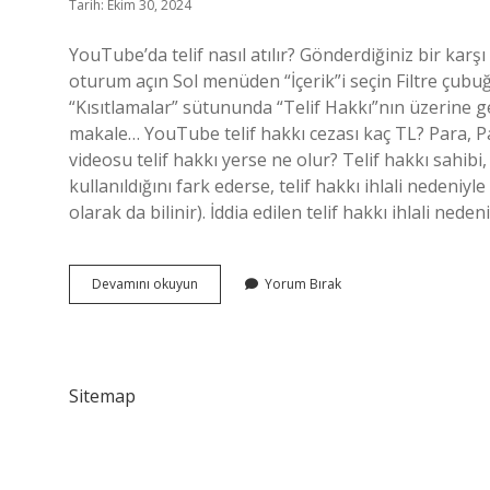
Tarih: Ekim 30, 2024
YouTube’da telif nasıl atılır? Gönderdiğiniz bir kar
oturum açın Sol menüden “İçerik”i seçin Filtre çubu
“Kısıtlamalar” sütununda “Telif Hakkı”nın üzerine
makale… YouTube telif hakkı cezası kaç TL? Para, P
videosu telif hakkı yerse ne olur? Telif hakkı sahib
kullanıldığını fark ederse, telif hakkı ihlali nedeniyl
olarak da bilinir). İddia edilen telif hakkı ihlali ne
Youtube
Devamını okuyun
Yorum Bırak
Nasil
Telif
Atilir
Sitemap