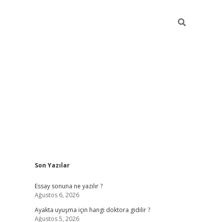
Sidebar
Son Yazılar
ilbet giriş
Essay sonuna ne yazılır ?
Ağustos 6, 2026
Ayakta uyuşma için hangi doktora gidilir ?
Ağustos 5, 2026