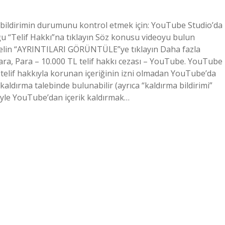
şı bildirimin durumunu kontrol etmek için: YouTube Studio’da
ğu “Telif Hakkı”na tıklayın Söz konusu videoyu bulun
 gelin “AYRINTILARI GÖRÜNTÜLE”ye tıklayın Daha fazla
ara, Para – 10.000 TL telif hakkı cezası – YouTube. YouTube
i, telif hakkıyla korunan içeriğinin izni olmadan YouTube’da
e kaldırma talebinde bulunabilir (ayrıca “kaldırma bildirimi”
deniyle YouTube’dan içerik kaldırmak…