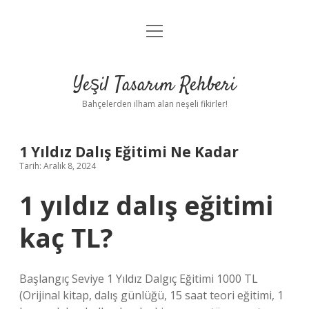
menüyü
Anasayfa
aç
Gizlilik Politikası
Yeşil Tasarım Rehberi
Yasal Uyarı
Bahçelerden ilham alan neşeli fikirler!
Hakkımızda
1 Yıldız Dalış Eğitimi Ne Kadar
Tarih: Aralık 8, 2024
1 yıldız dalış eğitimi
kaç TL?
Başlangıç ​​Seviye 1 Yıldız Dalgıç Eğitimi 1000 TL
(Orijinal kitap, dalış günlüğü, 15 saat teori eğitimi, 1