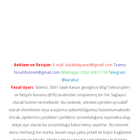
ş
Reklam ve İletişim:
E-mail:
backlinkpaneli@gmail.com
Teams:
forumhizmeti@gmail.com
Whatsapp: 0262 606 0 726
Telegram:
@karabul
Yasal Uyarı:
Sitemiz, 5651 Sayılı Kanun gereğince Bilgi Teknolojileri
ve İletişim Kurumu (BTK) tarafından onaylanmış bir Yer Sağlayıcı
olarak hizmet vermektedir. Bu nedenle, sitedeki içerikleri proaktif
olarak denetleme veya araştırma yükümlülüğümüz bulunmamaktadır.
Ancak, üyelerimiz yazdıkları içeriklerin sorumluluğunu taşımakta olup,
siteye üye olarak bu sorumluluğu kabul etmiş sayılırlar. Bu internet
sitesi, herhangi bir marka, kurum veya şahıs şirketi ile hiçbir bağlantısı
bulunmamaktadır. Sitede yalnızca kendi hazırladığımız makaleler