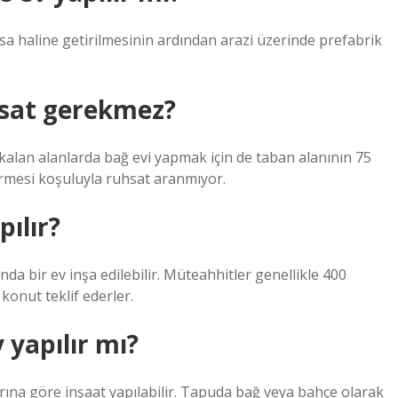
 haline getirilmesinin ardından arazi üzerinde prefabrik
sat gerekmez?
 kalan alanlarda bağ evi yapmak için de taban alanının 75
ermesi koşuluyla ruhsat aranmıyor.
ılır?
da bir ev inşa edilebilir. Müteahhitler genellikle 400
onut teklif ederler.
yapılır mı?
larına göre inşaat yapılabilir. Tapuda bağ veya bahçe olarak