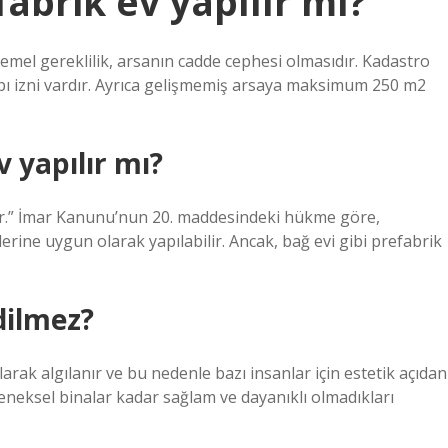
abrik ev yapılır mı?
temel gereklilik, arsanın cadde cephesi olmasıdır. Kadastro
pı izni vardır. Ayrıca gelişmemiş arsaya maksimum 250 m2
 yapılır mı?
ilir.” İmar Kanunu’nun 20. maddesindeki hükme göre,
erine uygun olarak yapılabilir. Ancak, bağ evi gibi prefabrik
dilmez?
arak algılanır ve bu nedenle bazı insanlar için estetik açıdan
eleneksel binalar kadar sağlam ve dayanıklı olmadıkları