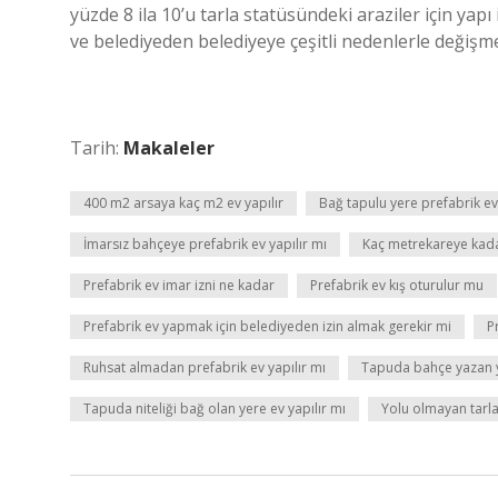
yüzde 8 ila 10’u tarla statüsündeki araziler için yap
ve belediyeden belediyeye çeşitli nedenlerle değişm
Tarih:
Makaleler
400 m2 arsaya kaç m2 ev yapılır
Bağ tapulu yere prefabrik ev 
İmarsız bahçeye prefabrik ev yapılır mı
Kaç metrekareye kad
Prefabrik ev imar izni ne kadar
Prefabrik ev kış oturulur mu
Prefabrik ev yapmak için belediyeden izin almak gerekir mi
P
Ruhsat almadan prefabrik ev yapılır mı
Tapuda bahçe yazan y
Tapuda niteliği bağ olan yere ev yapılır mı
Yolu olmayan tarla