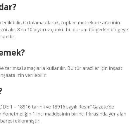
adar?
a edilebilir. Ortalama olarak, toplam metrekare arazinin
ı izni alır. 8 ila 10 diyoruz çünkü bu durum bölgeden bölgeye
ektedir.
demek?
e tarımsal amaçlarla kullanılır. Bu tür araziler için inşaat
inşaata izin verilebilir.
?
ADDE 1 – 18916 tarihli ve 18916 sayılı Resmî Gazete’de
r Yönetmeliğin 1 inci maddesinin birinci fıkrasında yer alan
baresi eklenmiştir.