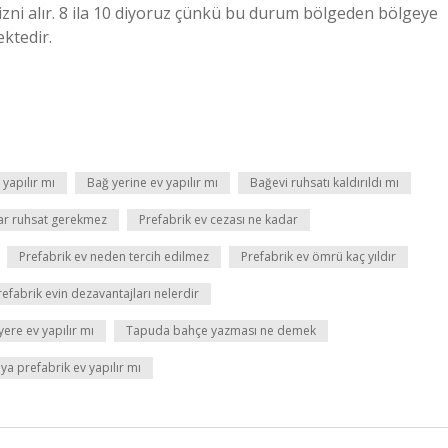
ı izni alır. 8 ila 10 diyoruz çünkü bu durum bölgeden bölgeye
ektedir.
yapılır mı
Bağ yerine ev yapılır mı
Bağevi ruhsatı kaldırıldı mı
ar ruhsat gerekmez
Prefabrik ev cezası ne kadar
Prefabrik ev neden tercih edilmez
Prefabrik ev ömrü kaç yıldır
refabrik evin dezavantajları nelerdir
ere ev yapılır mı
Tapuda bahçe yazması ne demek
ya prefabrik ev yapılır mı