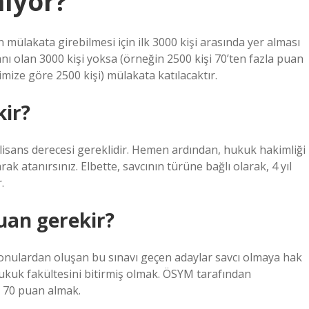
nıyor?
 mülakata girebilmesi için ilk 3000 kişi arasında yer alması
anı olan 3000 kişi yoksa (örneğin 2500 kişi 70’ten fazla puan
imize göre 2500 kişi) mülakata katılacaktır.
kir?
r lisans derecesi gereklidir. Hemen ardından, hukuk hakimliği
ak atanırsınız. Elbette, savcının türüne bağlı olarak, 4 yıl
.
puan gerekir?
konulardan oluşan bu sınavı geçen adaylar savcı olmaya hak
ukuk fakültesini bitirmiş olmak. ÖSYM tarafından
 70 puan almak.