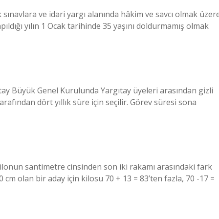
 sınavlara ve idari yargı alanında hâkim ve savcı olmak üzer
yapıldığı yılın 1 Ocak tarihinde 35 yaşını doldurmamış olmak
ıtay Büyük Genel Kurulunda Yargıtay üyeleri arasından gizli
fından dört yıllık süre için seçilir. Görev süresi sona
kilonun santimetre cinsinden son iki rakamı arasındaki fark
 cm olan bir aday için kilosu 70 + 13 = 83’ten fazla, 70 -17 =