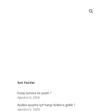
Sidebar
Son Yazılar
ilbet giriş
Essay sonuna ne yazılır ?
Ağustos 6, 2026
Ayakta uyuşma için hangi doktora gidilir ?
Ağustos 5, 2026