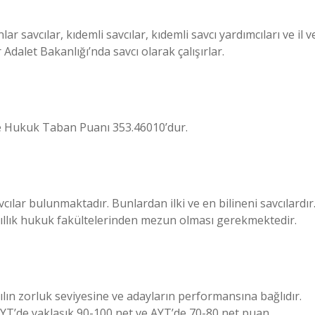
nlar savcılar, kıdemli savcılar, kıdemli savcı yardımcıları ve il v
r Adalet Bakanlığı’nda savcı olarak çalışırlar.
nde Hukuk Taban Puanı 353.46010’dur.
ılar bulunmaktadır. Bunlardan ilki ve en bilineni savcılardır
rt yıllık hukuk fakültelerinden mezun olması gerekmektedir.
lın zorluk seviyesine ve adayların performansına bağlıdır.
YT’de yaklaşık 90-100 net ve AYT’de 70-80 net puan