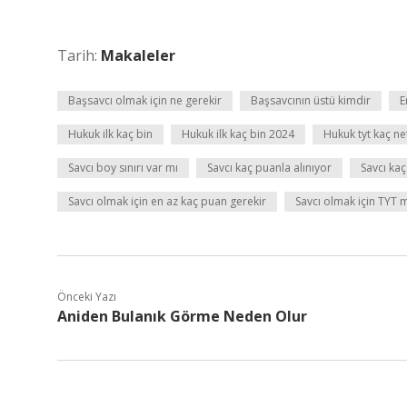
Tarih:
Makaleler
Başsavcı olmak için ne gerekir
Başsavcının üstü kimdir
E
Hukuk ilk kaç bin
Hukuk ilk kaç bin 2024
Hukuk tyt kaç ne
Savcı boy sınırı var mı
Savcı kaç puanla alınıyor
Savcı kaç
Savcı olmak için en az kaç puan gerekir
Savcı olmak için TYT 
Önceki Yazı
Aniden Bulanık Görme Neden Olur