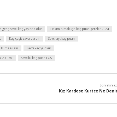
n genç savcı kaç yaşında olur
Hakim olmak için kaç puan gerekir 2024
t
Kaç çeşit savcı vardır
Savcı ayt kaç puan
 TL maaş alır
Savcı kaç yıl okur
mi AYT mi
Savcılık kaç puan LGS
Sonraki Yaz
Kız Kardese Kurtce Ne Deni