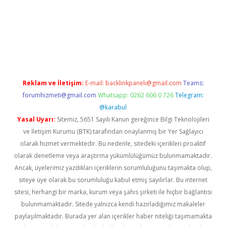
bet giriş
Reklam ve İletişim:
E-mail:
backlinkpaneli@gmail.com
Teams:
forumhizmeti@gmail.com
Whatsapp: 0262 606 0 726
Telegram:
@karabul
Yasal Uyarı:
Sitemiz, 5651 Sayılı Kanun gereğince Bilgi Teknolojileri
ve İletişim Kurumu (BTK) tarafından onaylanmış bir Yer Sağlayıcı
olarak hizmet vermektedir. Bu nedenle, sitedeki içerikleri proaktif
olarak denetleme veya araştırma yükümlülüğümüz bulunmamaktadır.
Ancak, üyelerimiz yazdıkları içeriklerin sorumluluğunu taşımakta olup,
siteye üye olarak bu sorumluluğu kabul etmiş sayılırlar. Bu internet
sitesi, herhangi bir marka, kurum veya şahıs şirketi ile hiçbir bağlantısı
bulunmamaktadır. Sitede yalnızca kendi hazırladığımız makaleler
paylaşılmaktadır. Burada yer alan içerikler haber niteliği taşımamakta