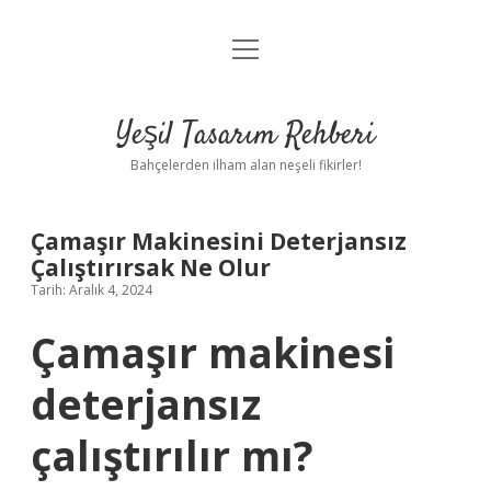
menüyü
Anasayfa
aç
Gizlilik Politikası
Yeşil Tasarım Rehberi
Yasal Uyarı
Bahçelerden ilham alan neşeli fikirler!
Hakkımızda
Çamaşır Makinesini Deterjansız
Çalıştırırsak Ne Olur
Tarih: Aralık 4, 2024
Çamaşır makinesi
deterjansız
çalıştırılır mı?