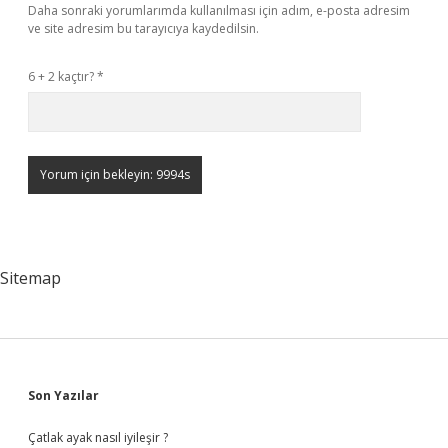
Daha sonraki yorumlarımda kullanılması için adım, e-posta adresim
ve site adresim bu tarayıcıya kaydedilsin.
6 + 2 kaçtır?
*
Sitemap
Sidebar
Son Yazılar
Çatlak ayak nasıl iyileşir ?