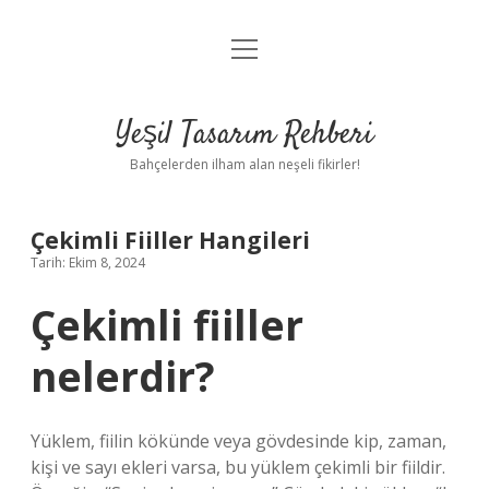
menüyü
Anasayfa
aç
Gizlilik Politikası
Yeşil Tasarım Rehberi
Yasal Uyarı
Bahçelerden ilham alan neşeli fikirler!
Hakkımızda
Çekimli Fiiller Hangileri
Tarih: Ekim 8, 2024
Çekimli fiiller
nelerdir?
Yüklem, fiilin kökünde veya gövdesinde kip, zaman,
kişi ve sayı ekleri varsa, bu yüklem çekimli bir fiildir.