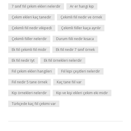
7 sınıf fiil çekim ekleri nelerdir
Ar er hangi kip
Çekim ekleri kaç tanedir
Çekimli fiil nedir ve örnek
Çekimli fiil nedir vikipedi
Çekimli fiiller kaça ayrılır
Çekimli fiiller nelerdir
Durum fiili nedir kısaca
Ek fiil çekimli fiil midir
Ek fiil nedir 7 sınıf örnek
Ek fiil nedir tyt
Ek fiil örnekleri nelerdir
Fiil çekim ekleri hangileri
Fiil kipi çeşitleri nelerdir
Fiil nedir 5 tane örnek
Kaç tane fiil var
Kip örnekleri nelerdir
Kip ve kişi ekleri çekim eki midir
Türkçede kaç fiil çekimi var