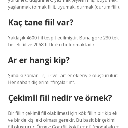
yürümek, düşünmek, yazmak (eylem fiili), büyümek,
yaşlanmak (olmak fiili), uyumak, durmak (durum fiili).
Kaç tane fiil var?
Yaklaşık 4600 fiil tespit edilmiştir. Buna göre 230 tek
heceli fiil ve 2068 fiil kökü bulunmaktadır.
Ar er hangi kip?
Şimdiki zaman: -r, -ir ve -ar’-er ekleriyle oluşturulur:
Her sabah dişlerimi “fırçalarım”.
Çekimli fiil nedir ve örnek?
Bir fiilin çekimli fiil olabilmesi için kök fiilin bir kip eki
ve bir de kişi eki olması gerekir. Bu basit bir çekimli
fiil oluşturur. Örnek: Gör (fiil kökü) + dü (modal ek) +