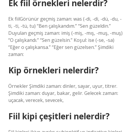
Ek fiil örnekleri nelerdir?
Ek fiilGörünür geçmiş zaman: was (-di, -di, -dü, -du, -
ti, -ti, -tü, tu) “Ben çalışkandım.” “Sen güzeldin.”
Duyulan geçmiş zaman: imiş (-miş, -mış, -muş, -muş)
“O çalışkandı.” “Sen güzelsin.” Koşul: ise (-se, -sa)
“Eğer o çalışkansa.” “Eğer sen güzelsen.” Şimdiki
zaman:
Kip örnekleri nelerdir?
Örnekler Şimdiki zaman: dinler, sayar, uyur, titrer.
Şimdiki zaman: duyar, bakar, gelir. Gelecek zaman:
uçacak, verecek, sevecek,
Fiil kipi çeşitleri nelerdir?