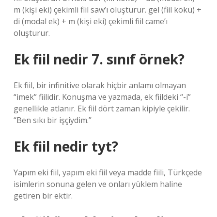
m (kişi eki) çekimli fiil saw’ı oluşturur. gel (fiil kökü) +
di (modal ek) + m (kişi eki) çekimli fiil came’ı
oluşturur.
Ek fiil nedir 7. sınıf örnek?
Ek fiil, bir infinitive olarak hiçbir anlamı olmayan
“imek” fiilidir. Konuşma ve yazmada, ek fiildeki “-i”
genellikle atlanır. Ek fiil dört zaman kipiyle çekilir.
“Ben sıkı bir işçiydim.”
Ek fiil nedir tyt?
Yapım eki fiil, yapım eki fiil veya madde fiili, Türkçede
isimlerin sonuna gelen ve onları yüklem haline
getiren bir ektir.