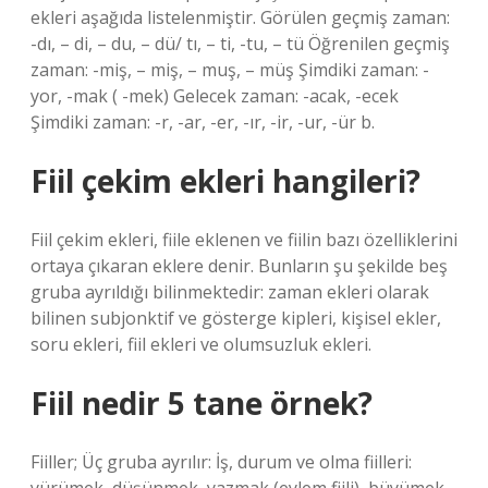
ekleri aşağıda listelenmiştir. Görülen geçmiş zaman:
-dı, – di, – du, – dü/ tı, – ti, -tu, – tü Öğrenilen geçmiş
zaman: -miş, – miş, – muş, – müş Şimdiki zaman: -
yor, -mak ( -mek) Gelecek zaman: -acak, -ecek
Şimdiki zaman: -r, -ar, -er, -ır, -ir, -ur, -ür b.
Fiil çekim ekleri hangileri?
Fiil çekim ekleri, fiile eklenen ve fiilin bazı özelliklerini
ortaya çıkaran eklere denir. Bunların şu şekilde beş
gruba ayrıldığı bilinmektedir: zaman ekleri olarak
bilinen subjonktif ve gösterge kipleri, kişisel ekler,
soru ekleri, fiil ekleri ve olumsuzluk ekleri.
Fiil nedir 5 tane örnek?
Fiiller; Üç gruba ayrılır: İş, durum ve olma fiilleri: