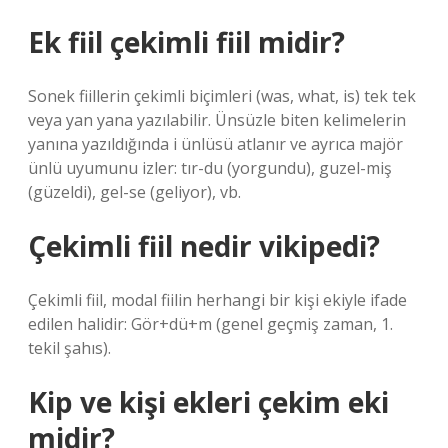
Ek fiil çekimli fiil midir?
Sonek fiillerin çekimli biçimleri (was, what, is) tek tek
veya yan yana yazılabilir. Ünsüzle biten kelimelerin
yanına yazıldığında i ünlüsü atlanır ve ayrıca majör
ünlü uyumunu izler: tır-du (yorgundu), guzel-miş
(güzeldi), gel-se (geliyor), vb.
Çekimli fiil nedir vikipedi?
Çekimli fiil, modal fiilin herhangi bir kişi ekiyle ifade
edilen halidir: Gör+dü+m (genel geçmiş zaman, 1.
tekil şahıs).
Kip ve kişi ekleri çekim eki
midir?