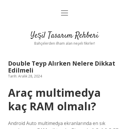
menüyü
Anasayfa
aç
Gizlilik Politikası
Yeşil Tasarım Rehberi
Yasal Uyarı
Bahçelerden ilham alan neşeli fikirler!
Hakkımızda
Double Teyp Alırken Nelere Dikkat
Edilmeli
Tarih: Aralık 28, 2024
Araç multimedya
kaç RAM olmalı?
Android Auto multimedya ekranlarında en sık