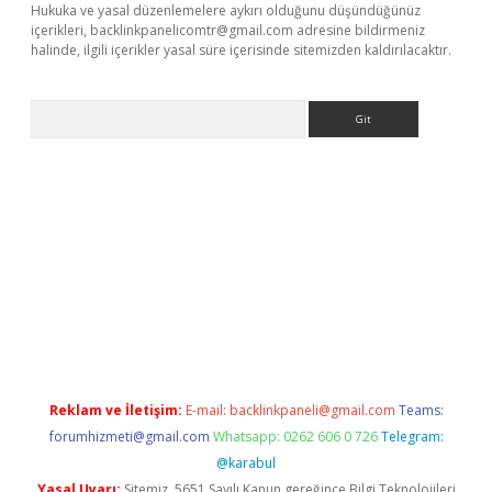
Hukuka ve yasal düzenlemelere aykırı olduğunu düşündüğünüz
içerikleri,
backlinkpanelicomtr@gmail.com
adresine bildirmeniz
halinde, ilgili içerikler yasal süre içerisinde sitemizden kaldırılacaktır.
Arama
ş
Reklam ve İletişim:
E-mail:
backlinkpaneli@gmail.com
Teams:
forumhizmeti@gmail.com
Whatsapp: 0262 606 0 726
Telegram:
@karabul
Yasal Uyarı:
Sitemiz, 5651 Sayılı Kanun gereğince Bilgi Teknolojileri