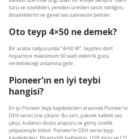
kalitesi üzerinde doğrudan bir etkiye sahiptir. Bant
türü ve özellikleri, yeniden üretilen sesin netliğini,
dinamiklerini ve genel ses sahnesini belirler.
Oto teyp 4×50 ne demek?
Bir araba radyosunda “4×50 W”, teypten dört
hoparlöre maksimum 50 watt elektrik gücü
verilebileceği anlamına gelir.
Pioneer’ın en iyi teybi
hangisi?
En iyi Pioneer teyp kaydedicileri arasında Pioneer’ın
DEH serisi öne çıkıyor. Bu seri, yüksek kaliteli ses
çıkışı, kullanıcı dostu arayüzü ve geniş özellik
yelpazesiyle bilinir. Pioneer’ın DEH serisi teyp
kaydedicileri, Bluetooth bağlantısı, USB girişi ve CD