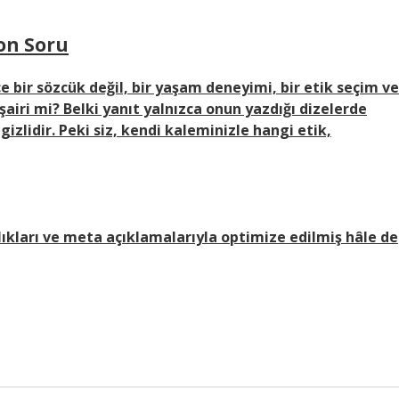
on Soru
 bir sözcük değil, bir yaşam deneyimi, bir etik seçim ve
airi mi? Belki yanıt yalnızca onun yazdığı dizelerde
 gizlidir. Peki siz, kendi kaleminizle hangi etik,
ıkları ve meta açıklamalarıyla optimize edilmiş hâle de