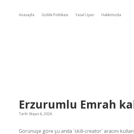
Anasayfa
Gizlilik Politikası
Yasal Uyarı
Hakkımızda
Erzurumlu Emrah kal
Tarih: Mayıs 6, 2026
Görünüşe göre şu anda `skill-creator` aracını kull