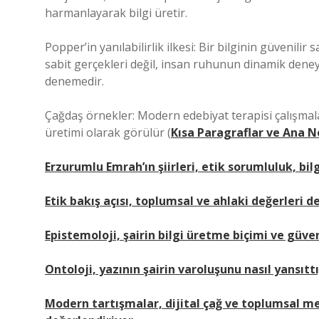
harmanlayarak bilgi üretir.
Popper’in yanılabilirlik ilkesi: Bir bilginin güvenilir 
sabit gerçekleri değil, insan ruhunun dinamik deneyi
denemedir.
Çağdaş örnekler: Modern edebiyat terapisi çalışmala
üretimi olarak görülür (
Kısa Paragraflar ve Ana N
Erzurumlu Emrah’ın şiirleri, etik sorumluluk, bil
Etik bakış açısı, toplumsal ve ahlaki değerleri de
Epistemoloji, şairin bilgi üretme biçimi ve güvenil
Ontoloji, yazının şairin varoluşunu nasıl yansıttı
Modern tartışmalar, dijital çağ ve toplumsal 