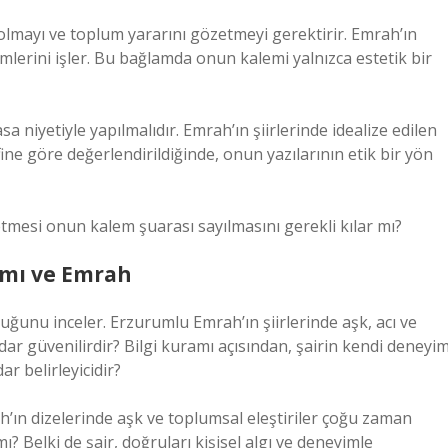
 olmayı ve toplum yararını gözetmeyi gerektirir. Emrah’ın
emlerini işler. Bu bağlamda onun kalemi yalnızca estetik bir
sa niyetiyle yapılmalıdır. Emrah’ın şiirlerinde idealize edilen
ine göre değerlendirildiğinde, onun yazılarının etik bir yön
retmesi onun kalem şuarası sayılmasını gerekli kılar mı?
amı ve Emrah
uluğunu inceler. Erzurumlu Emrah’ın şiirlerinde aşk, acı ve
dar güvenilirdir?
Bilgi kuramı
açısından, şairin kendi deneyim
r belirleyicidir?
ah’ın dizelerinde aşk ve toplumsal eleştiriler çoğu zaman
ı? Belki de şair, doğruları kişisel algı ve deneyimle