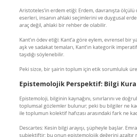
Aristoteles’in erdem etiği: Erdem, davranışta ölçülü
eserleri, insanın ahlaki seçimlerini ve duygusal erd
araç değil, ahlaki bir rehber de olabilir.
Kant’ın ödev etiği: Kant’a göre eylem, evrensel bir ya
aşk ve sadakat temaları, Kant’ın kategorik imperatif
taşıdığı söylenebilir.
Peki sizce, bir şairin toplum için etik sorumluluk ü
Epistemolojik Perspektif: Bilgi Kur
Epistemoloji, bilginin kaynağını, sınırlarını ve doğr
toplumsal gözlemler bulunur; peki bu bilgiler ne ka
ile toplumun kolektif hafızası arasındaki fark ne kada
Descartes: Kesin bilgi arayışı, şüpheyle başlar. Emr
subjektiftir; bu onun epistemolojik değerini azaltır m