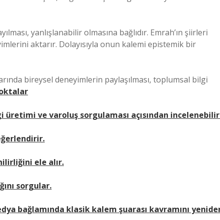
sayılması, yanlışlanabilir olmasına bağlıdır. Emrah’ın şiirleri
mlerini aktarır. Dolayısıyla onun kalemi epistemik bir
rında bireysel deneyimlerin paylaşılması, toplumsal bilgi
oktalar
gi üretimi ve varoluş sorgulaması açısından incelenebilir
ğerlendirir.
irliğini ele alır.
ğını sorgular.
medya bağlamında klasik kalem şuarası kavramını yenide