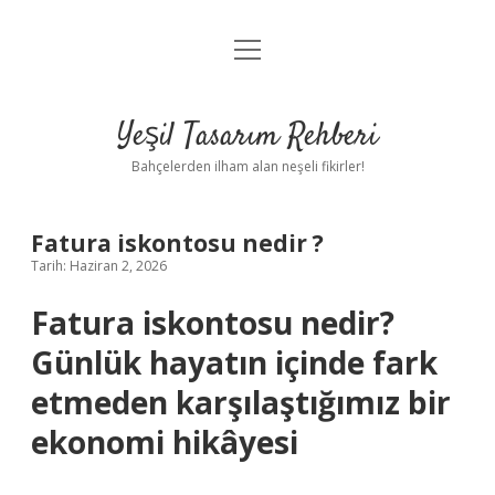
menüyü
Anasayfa
aç
Gizlilik Politikası
Yeşil Tasarım Rehberi
Yasal Uyarı
Bahçelerden ilham alan neşeli fikirler!
Hakkımızda
Fatura iskontosu nedir ?
Tarih: Haziran 2, 2026
Fatura iskontosu nedir?
Günlük hayatın içinde fark
etmeden karşılaştığımız bir
ekonomi hikâyesi